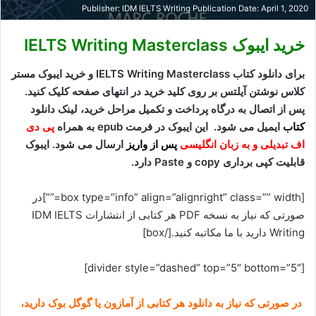
Publisher: IDM IELTS Writing Publication Date: April 1, 2020
خرید ایبوک IELTS Writing Masterclass
برای دانلود کتاب IELTS Writing Masterclass و خرید ایبوک مستر
کلاس نوشتن آیلتس
بر روی کلید خرید در انتهای صفحه کلیک کنید.
پس از اتصال به درگاه پرداخت و تکمیل مراحل خرید، لینک دانلود
کتاب
ایمیل می شود. این ایبوک در فرمت epub به همراه
پی دی
اف تبدیلی و به زبان انگلیسی
پس از واریز
ارسال می شود. ایبوک
قابلیت کپی برداری copy و Paste دارد.
[box type=”info” align=”alignright” class=”” width=””]در
صورتی که نیاز به نسخه PDF هر کتابی از انتشارات IDM IELTS
Writing دارید با ما مکاتبه کنید.[/box]
[divider style=”dashed” top=”5″ bottom=”5″]
در صورتی که نیاز به دانلود هر کتابی از آمازون یا گوگل بوک دارید،