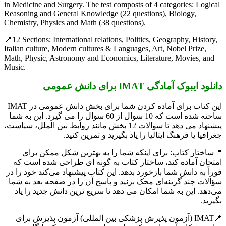
in Medicine and Surgery. The test composts of 4 categories: Logical
Reasoning and General Knowledge (22 questions), Biology,
Chemistry, Physics and Math (38 questions).
📍12 Sections: International relations, Politics, Geography, History,
Italian culture, Modern cultures & Languages, Art, Nobel Prize,
Math, Physic, Astronomy and Economics, Literature, Movies, and
Music.
دانلود ایبوک آمادگی IMAT برای دانش عمومی
این کتاب برای آماده کردن شما برای بخش دانش عمومی در IMAT
ساخته شده است که 10 سوال از 60 سوال را می گیرد. این به شما
پیشنهاد می دهد تا سوالات 12 بخش مانند روابط بین الملل، سیاست،
جغرافیا یا فرهنگ ایتالیا را یاد بگیرید و تمرین کنید.
📍ساختار کتاب: برای اینکه شما را به بهترین شکل ممکن برای
امتحان آماده کند، ساختار کتاب به گونه ای طراحی شده است که
فوراً به دانش شما بازخورد بدهد. این کتاب پیشنهاد می‌کند خود را در
سؤالات چند گزینه‌ای محک بزنید و پاسخ آن را در صفحه بعد به شما
می‌دهد. این به شما امکان می دهد تا سریع ترین دانش جدید را یاد
بگیرید.
📍IMAT (آزمون پذیرش پزشکی بین المللی) آزمون پذیرش برای