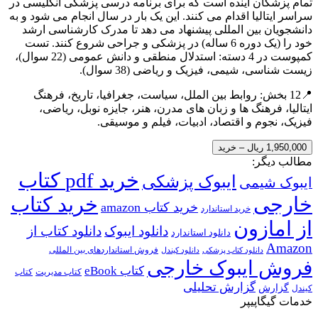
تمام پزشکان آینده است که برای برنامه درسی پزشکی انگلیسی در
سراسر ایتالیا اقدام می کنند. این یک بار در سال انجام می شود و به
دانشجویان بین المللی پیشنهاد می دهد تا مدرک کارشناسی ارشد
خود را (یک دوره 6 ساله) در پزشکی و جراحی شروع کنند. تست
کمپوست در 4 دسته: استدلال منطقی و دانش عمومی (22 سوال)،
زیست شناسی، شیمی، فیزیک و ریاضی (38 سوال).
📍12 بخش: روابط بین الملل، سیاست، جغرافیا، تاریخ، فرهنگ
ایتالیا، فرهنگ ها و زبان های مدرن، هنر، جایزه نوبل، ریاضی،
فیزیک، نجوم و اقتصاد، ادبیات، فیلم و موسیقی.
1,950,000 ریال – خرید
مطالب دیگر:
خرید pdf کتاب
ایبوک پزشکی
ایبوک شیمی
خارجی
خرید کتاب
خرید کتاب amazon
خرید استاندارد
از امازون
دانلود ایبوک
دانلود کتاب از
دانلود استاندارد
Amazon
فروش استانداردهای بین المللی
دانلود کتاب پزشکی
دانلود کیندل
فروش ایبوک خارجی
کتاب eBook
کتاب مدیریت
کتاب
گزارش تحلیلی
گزارش
کیندل
خدمات گیگاپیپر