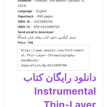
Elsevier; 2nd edition (January 31,
Publisher ‏ : ‎
2023)
English
Language ‏ : ‎
690 pages
Paperback ‏ : ‎
0323999700
ISBN-10 ‏ : ‎
978-0323999700
ISBN-13 ‏ : ‎
Send email to download :
Price : 15$
https://www.amazon.com/Instrument
al-Thin-Layer-Chromatography-
Handbooks-
Separation/dp/0323999700
دانلود رایگان کتاب
Instrumental
Thin-Layer