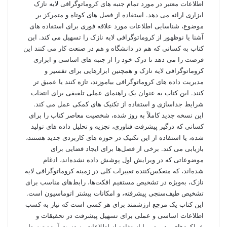
اطلاعات معتبر در مورد تمام جنبه های کروماتوگرافی لایه نازک
ابزاری ارائه می دهد. استفاده از فصل های کوتاه و متمرکز بر
موضوع، شناسایی اطلاعات مورد علاقه فوری برای استفاده های
آشنا یا نوظهور از کروماتوگرافی لایه نازک را تسهیل می کند. این
کتاب به کسانی که هم در دانشگاه و هم در صنعت کار می کنند این
فرصت را می دهد تا درک خود را از جنبه های اساسی و ابزاری
کروماتوگرافی لایه نازک و همچنین ابزارهایی برای تفسیر و
مدیریت داده های کروماتوگرافی بیاموزند، تازه کنند یا عمیق تر
کنند. این کتاب به عنوان یک راهنمای عملی تلفیقی برای انتخاب
شرایط جداسازی و استفاده از تکنیک های کمکی عمل می کند.
این نسخه جدید کاملاً به روز شده، شخصیت معاصر کتاب را برای
کسانی که درگیر پیشرفت فناوری، تجزیه و تحلیل داده های تولید
شده، یا استفاده از این تکنیک در حوزه های کاربردی جدید هستند،
بازیابی می کند. برخی از فصل‌ها برای ایجاد فضایی برای
موضوعاتی که در ویرایش اول پوشش داده نشده‌اند، ادغام
شده‌اند، که منعکس‌کننده تغییرات کلی در زمینه کروماتوگرافی لایه
نازک، به‌ویژه در تشخیص مستقیم افکت‌ها، رابط‌های مناسب برای
تشخیص طیف‌سنجی پیشرفته، و امکانات بیشتر اتوماسیون است.
این کتاب یک مرجع ارزشمند برای هر کسی است که نیاز به کسب
اطلاعات اساسی و عملی برای تسهیل پیشرفت در تحقیقات و
عملکردهای مدیریتی با استفاده از اطلاعات به دست آمده توسط