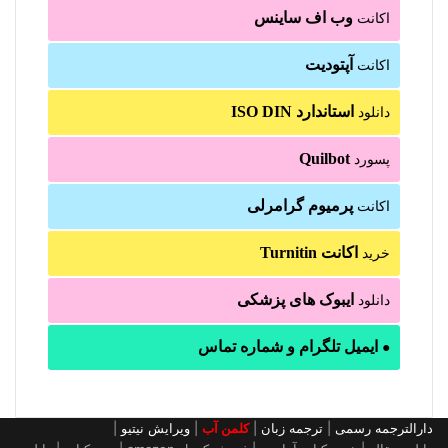
وب اف ساینس
اکانت
آپتودیت
اکانت
استاندارد ISO DIN
دانلود
Quilbot
پسورد
پرمیوم گرامرلی
اکانت
اکانت Turnitin
خرید
ایبوک های پزشکی
دانلود
ایمیل تلگرام و شماره تماس
●
دارالترجمه رسمی
|
ترجمه زبان
|
کلمن آب
|
ویرایش نیتیو
|