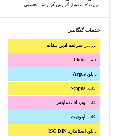
گزارش تحلیلی
گزارش
مدیریت
کتاب کیندل
خدمات گیگاپیپر
سرقت ادبی مقاله
بررسی
Platts
قیمت
Argus
دانلود
Scopus
اکانت
وب اف ساینس
اکانت
آپتودیت
اکانت
استاندارد ISO DIN
دانلود