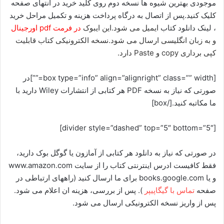
موجودی بهترین شیوه ها نسخه دوم روی کلید خرید در انتهای صفحه
کلیک کنید.پس از اتصال به درگاه پرداخت هزینه و تکمیل مراحل خرید
، لینک دانلود کتاب
ایمیل می شود.این ایبوک
در فرمت pdf اورجینال
و به زبان انگلیسی ارسال می شود.نسخه الکترونیکی کتاب قابلیت
کپی برداری copy و Paste دارد.
[box type=”info” align=”alignright” class=”” width=””]در
صورتی که نیاز به نسخه PDF هر کتابی از انتشارات Wiley دارید با
ما مکاتبه کنید.[/box]
[divider style=”dashed” top=”5″ bottom=”5″]
در صورتی که نیاز به دانلود هر کتابی از آمازون یا گوگل بوک دارید،
فقط کافیست ادرس اینترنتی کتاب را از سایت www.amazon.com
و یا books.google.com برای ما ارسال کنید (راههای ارتباطی در
صفحه
تماس با گیگاپیپر
). پس از بررسی، هزینه ان اعلام می شود.
پس از واریز نسخه الکترونیکی ارسال می شود.