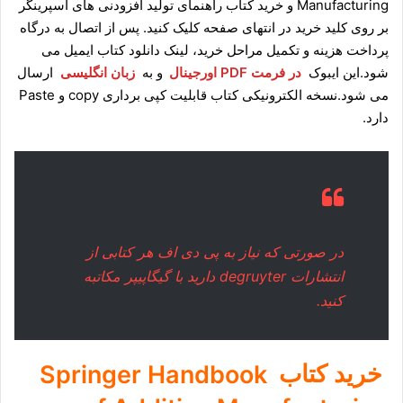
Manufacturing و خرید کتاب راهنمای تولید افزودنی های اسپرینگر
بر روی کلید خرید در انتهای صفحه کلیک کنید. پس از اتصال به درگاه
پرداخت هزینه و تکمیل مراحل خرید، لینک دانلود کتاب ایمیل می
شود.این ایبوک
در فرمت PDF اورجینال
و به
زبان انگلیسی
ارسال
می شود.نسخه الکترونیکی کتاب قابلیت کپی برداری copy و Paste
دارد.
در صورتی که نیاز به پی دی اف هر کتابی از
انتشارات degruyter دارید با
گیگاپیپر مکاتبه
کنید.
خرید کتاب
Springer Handbook