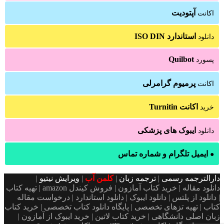
آپتودیت
اکانت
استاندارد ISO DIN
دانلود
Quilbot
پسورد
پرمیوم گرامرلی
اکانت
اکانت Turnitin
خرید
ایبوک های پزشکی
دانلود
ایمیل تلگرام و شماره تماس
●
دارالترجمه رسمی
|
ترجمه زبان
|
کلمن آب
|
ویرایش نیتیو
|
دانلود مقاله | خرید کتاب آمازون | فروش کیندل amazon | تهیه کتاب
| دانلود از پلتس | دانلود ایبوک | دانلود استاندارد | درخواست مقاله
کتاب | تهیه تزهای تخصصی | پایگاه دانلود کتاب تخصصی | خرید کتاب
زبان اصلی دانشگاهی | خرید کتاب لاتین | خرید ایبوک از آمازون |