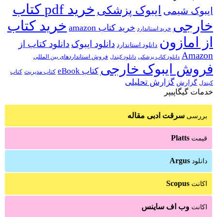
خرید pdf کتاب
ایبوک پزشکی
ایبوک شیمی
خارجی
خرید کتاب
خرید کتاب amazon
خرید استاندارد
از امازون
دانلود ایبوک
دانلود کتاب از
دانلود استاندارد
Amazon
فروش استانداردهای بین المللی
دانلود کتاب پزشکی
دانلود کیندل
فروش ایبوک خارجی
کتاب eBook
کتاب مدیریت
کتاب
گزارش تحلیلی
گزارش
کیندل
خدمات گیگاپیپر
سرقت ادبی مقاله
بررسی
Platts
قیمت
Argus
دانلود
Scopus
اکانت
وب اف ساینس
اکانت