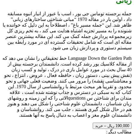
زبانی
جمله برجسته توماس جی بور ، اسب با عبور از انبار انبوه مسابقه
داد ، اولین بار در مقاله 1970 “مبانی شناختی ساختارهای زبانی”
ظاهر شد. این “جمله مسیر باغ” ، اصطلاحاً به این دلیل که خواننده یا
شنونده را به مسیر تجزیه اشتباه هدایت می کند ، به تخم ریزی کل
زیرمجموعه پردازش جمله کمک می کند. این مقاله بیشترین عنصر
مقاله ای است که شامل تحقیقات گسترده ای در مورد رابطه بین
سیستم دستوری و پردازش زبان می شود.
Language Down the Garden Path خط تحقيقاتي را نشان مي دهد كه
از مقاله كلاسيك بور رشد كرده است. دانشمندان برجسته بیش از
40 سال بحث در مورد عوامل بازی در درک ، تولید و کسب زبان
(نقش پیش بینی ، دستور زبان ، حافظه فعال ، عروض ، انتزاع ، نحو
و معناشناسی نقشه) را مرور می کنند. وضعیت فعلی جهانی و نحو
محدود. و تقریباً هر مبحث مرتبط با روانشناسی از سال 1970. این
كتاب كه به سبكی در دسترس و جذاب نوشته شده است ، علاقه
مندان برای شناختن س questionsالاتی را كه این زمینه و روشهای
زبان شناسان ، دانشمندان علوم شناختی را شکل می دهند و هنوز
هم در حال شکل گیری هستند ، جلب می کند. روانشناسان و
دانشمندان علوم مغز و اعصاب به دنبال پاسخ به آنها هستند.
190,000 ریال – خرید
مطالب دیگر: