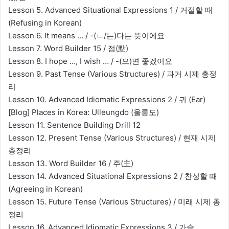
Lesson 5. Advanced Situational Expressions 1 / 거절할 때
(Refusing in Korean)
Lesson 6. It means … / -(ㄴ/는)다는 뜻이에요
Lesson 7. Word Builder 15 / 점(點)
Lesson 8. I hope …, I wish … / -(으)면 좋겠어요
Lesson 9. Past Tense (Various Structures) / 과거 시제 총정
리
Lesson 10. Advanced Idiomatic Expressions 2 / 귀 (Ear)
[Blog] Places in Korea: Ulleungdo (울릉도)
Lesson 11. Sentence Building Drill 12
Lesson 12. Present Tense (Various Structures) / 현재 시제
총정리
Lesson 13. Word Builder 16 / 주(主)
Lesson 14. Advanced Situational Expressions 2 / 찬성할 때
(Agreeing in Korean)
Lesson 15. Future Tense (Various Structures) / 미래 시제 총
정리
Lesson 16. Advanced Idiomatic Expressions 3 / 가슴