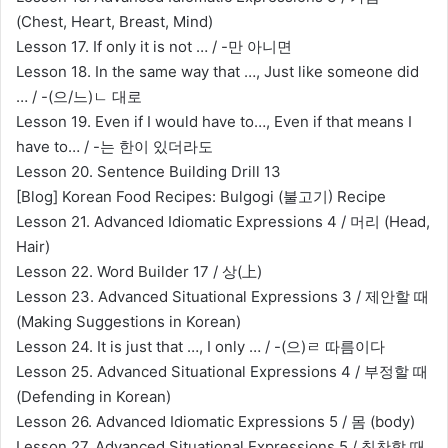
(Chest, Heart, Breast, Mind)
Lesson 17. If only it is not … / -만 아니면
Lesson 18. In the same way that …, Just like someone did
… / -(으/느)ㄴ 대로
Lesson 19. Even if I would have to…, Even if that means I
have to… / -는 한이 있더라도
Lesson 20. Sentence Building Drill 13
[Blog] Korean Food Recipes: Bulgogi (불고기) Recipe
Lesson 21. Advanced Idiomatic Expressions 4 / 머리 (Head,
Hair)
Lesson 22. Word Builder 17 / 상(上)
Lesson 23. Advanced Situational Expressions 3 / 제안할 때
(Making Suggestions in Korean)
Lesson 24. It is just that …, I only … / -(으)ㄹ 따름이다
Lesson 25. Advanced Situational Expressions 4 / 부정할 때
(Defending in Korean)
Lesson 26. Advanced Idiomatic Expressions 5 / 몸 (body)
Lesson 27. Advanced Situational Expressions 5 / 칭찬할 때