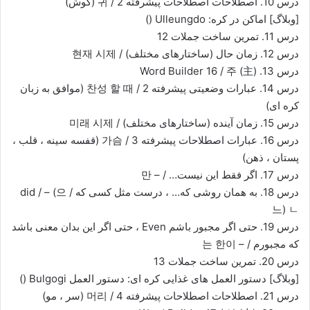
درس 10. اصطلاحات اصطلاحات پیشرفته 2 / 귀 (گوش)
[وبلاگ] اماکن در کره: Ulleungdo ()
درس 11. تمرین ساخت جملات 12
درس 12. زمان حال (ساختارهای مختلف) / 현재 시제
درس 13. Word Builder 16 / 주 (主)
درس 14. عبارات وضعیتی پیشرفته 2 / 찬성 할 때 (موافق به زبان
کره ای)
درس 15. زمان آینده (ساختارهای مختلف) / 미래 시제
درس 16. عبارات اصطلاحات پیشرفته 3 / 가슴 (قفسه سینه ، قلب ،
پستان ، ذهن)
درس 17. اگر فقط این نیست… / – 만
درس 18. به همان روشی که… ، درست مثل کسی که did / – (으 /
느) ㄴ
درس 19. حتی اگر مجبور باشم Even ، حتی اگر این بدان معنی باشد
که مجبورم / – 는 한이
درس 20. تمرین ساخت جملات 13
[وبلاگ] دستور العمل های غذایی کره ای: دستور العمل Bulgogi ()
درس 21. اصطلاحات اصطلاحات پیشرفته 4 / 머리 (سر ، مو)