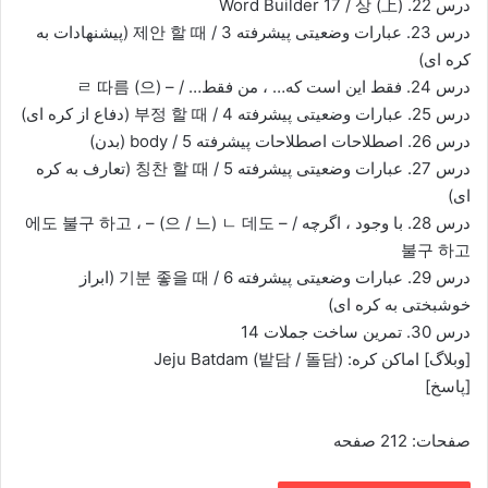
درس 22. Word Builder 17 / 상 (上)
درس 23. عبارات وضعیتی پیشرفته 3 / 제안 할 때 (پیشنهادات به
کره ای)
درس 24. فقط این است که… ، من فقط… / – (으) ㄹ 따름
درس 25. عبارات وضعیتی پیشرفته 4 / 부정 할 때 (دفاع از کره ای)
درس 26. اصطلاحات اصطلاحات پیشرفته 5 / body (بدن)
درس 27. عبارات وضعیتی پیشرفته 5 / 칭찬 할 때 (تعارف به کره
ای)
درس 28. با وجود ، اگرچه / – 에도 불구 하고 ، – (으 / 느) ㄴ 데도
불구 하고
درس 29. عبارات وضعیتی پیشرفته 6 / 기분 좋을 때 (ابراز
خوشبختی به کره ای)
درس 30. تمرین ساخت جملات 14
[وبلاگ] اماکن کره: Jeju Batdam (밭담 / 돌담)
[پاسخ]
صفحات: 212 صفحه