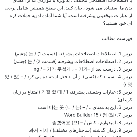
با اصطلاحات اصطلاحی مختلف ، به ویژه با مواردی که از اعضای
بدن ما استفاده می شود ، بیان کنید. این سطح همچنین شامل برخی
از عبارات موقعیتی پیشرفته است. آیا شما آماده ادویه جملات کره
ای خود هستید؟
فهرست مطالب
درس 1. اصطلاحات اصطلاحات پیشرفته (قسمت 1) / 눈 (چشم)
درس 2. اصطلاحات اصطلاحات پیشرفته (قسمت 2) / 눈 (چشم)
درس 3. درست بعد از -ing / – 기가 무섭게 ، – 기가
درس 4. اسم + که (کسی) از آن + فعل استفاده می کرد / – (았 / 었
/ 였)
درس 5: عبارات وضعیتی پیشرفته 1 / 거절 할 때 (امتناع در زبان
کره ای)
درس 6. این به معنای… / – (ㄴ / 는) 다는 뜻 است
درس 7. Word Builder 15 / 점 (點)
درس 8. امیدوارم ، کاش / – (으) 좋겠어요
درس 9. زمان گذشته (ساختارهای مختلف) / 과거 시제