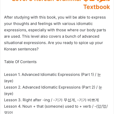
Textbook
After studying with this book, you will be able to express
your thoughts and feelings with various idiomatic
expressions, especially with those where our body parts
are used. This level also covers a bunch of advanced
situational expressions. Are you ready to spice up your
Korean sentences?
Table Of Contents
Lesson 1. Advanced Idiomatic Expressions (Part 1) / 눈
(eye)
Lesson 2. Advanced Idiomatic Expressions (Part 2) / 눈
(eye)
Lesson 3. Right after -ing / -기가 무섭게, -기가 바쁘게
Lesson 4. Noun + that (someone) used to + verb / -(았/었/
였)던