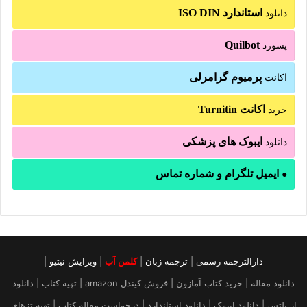
استاندارد ISO DIN
دانلود
Quilbot
پسورد
پرمیوم گرامرلی
اکانت
اکانت Turnitin
خرید
ایبوک های پزشکی
دانلود
ایمیل تلگرام و شماره تماس
●
دارالترجمه رسمی
|
ترجمه زبان
|
کلمن آب
|
ویرایش نیتیو
|
دانلود مقاله | خرید کتاب آمازون | فروش کیندل amazon | تهیه کتاب | دانلود
از پلتس | دانلود ایبوک | دانلود استاندارد | درخواست مقاله کتاب | تهیه تزهای