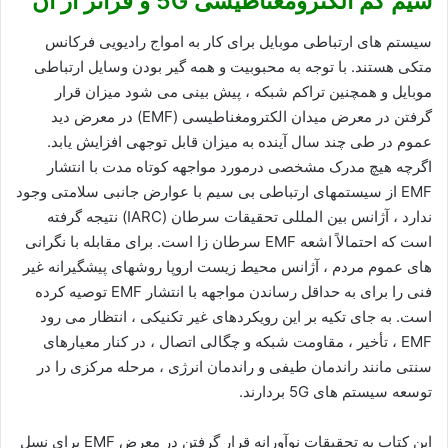
سیم کم الکترومغناطیسی 5G و فراتر از آن
سیستم های ارتباطی موبایل برای کار به امواج رادیویی فرکانس
متکی هستند. با توجه به محبوبیت و همه گیر بودن وسایل ارتباطی
موبایل و همچنین تراکم شبکه ، پیش بینی می شود میزان قرار
گرفتن در معرض میدان الکترومغناطیسی (EMF) در معرض دید
عموم در طی چند سال آینده به میزان قابل توجهی افزایش یابد.
اگرچه هیچ مدرک مشخصی درمورد مواجهه کوتاه مدت با انتشار
EMF از سیستمهای ارتباطی بی سیم با عوارض جانبی سلامتی وجود
ندارد ، آژانس بین المللی تحقیقات سرطان (IARC) نتیجه گرفته
است که احتمالاً اشعه EMF سرطان زا است. برای مقابله با نگرانی
های عموم مردم ، آژانس محیط زیست اروپا روشهای پیشگیرانه غیر
فنی را برای به حداقل رساندن مواجهه با انتشار EMF توصیه کرده
است. به جای تکیه بر این رویکردهای غیر تکنیکی ، انتظار می رود
EMF ، تأخیر ، مقاومت شبکه و چگالی اتصال ، در کنار معیارهای
سنتی مانند راندمان طیفی و راندمان انرژی ، مرحله مرکزی را در
توسعه سیستم های 5G بردارند.
این کتاب به تحقیقات نوآورانه قرار گرفتن در معرض EMF برای نسل