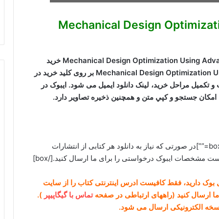
Mechanical Design Optimization Us
برای دانلود کتاب Mechanical Design Optimization Using Advanced Optimization Techniques خرید
ایبوک Mechanical Design Optimization Using Advanced Optimization Techniques بر روی کلید خرید در
 و تکمیل مراحل خرید، لینک دانلود ایمیل می شود. ایبوک در
امکان جستجو و کپي متن و همچنين ذخيره تصاوير دارد.
[box type=”note” align=”alignright” class=”” width=””]در صورتی که نیاز به دانلود هر کتابی از انتشارات
گل بوک دارید، فقط کافیست ادرس اینترنتی کتاب را از سایت
تماس با گیگاپیپر
).
نسخه الکترونیکی ارسال می شود.