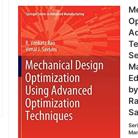
Me
Op
Ad
Te
Se
Ma
Ed
by
Ra
Sa
Ser
Man