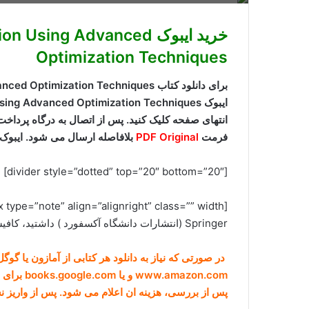
خرید ایبوک ing Advanced
Optimization Techniques
انتهای صفحه کلیک کنید. پس از اتصال به درگاه پرداخت
فرمت
PDF Original
بلافاصله ارسال می شود. ایبوک 
[divider style=”dotted” top=”20″ bottom=”20″]
Springer (انتشارات دانشگاه آکسفورد ) داشتید، کافیست مشخصات ایبوک درخواستی را برای ما ارسال کنید.[/box]
در صورتی که نیاز به دانلود هر کتابی از آمازون یا گو
www.amazon.com و یا books.google.com برای ما ارسال کنید (راههای ارتباطی در صفحه
پس از بررسی، هزینه ان اعلام می شود. پس از واریز 