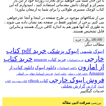
با این حال شما می خواهید برای تجارت روزانه خود از این بار
متمرکز و کوچک دانش مقدماتی استفاده کنید ، امیدوارم که این
کتاب کوچک مسیری طولانی را برای شما به ارمغان بیاورد!
من از شکافهای موجود در طرح صفحه در اینجا و آنجا عذرخواهی
می کنم. برخی از تصاویر فقط در صفحه بعد نشان داده می شوند ،
به طوری که آنها هنوز هم به اندازه کافی بزرگ هستند و بنابراین
قابل تشخیص هستند.
180,000 ریال – خرید
مطالب دیگر:
خرید pdf کتاب
ایبوک پزشکی
ایبوک شیمی
خارجی
خرید کتاب
خرید کتاب amazon
خرید استاندارد
از امازون
دانلود ایبوک
دانلود کتاب از
دانلود استاندارد
Amazon
فروش استانداردهای بین المللی
دانلود کتاب پزشکی
دانلود کیندل
فروش ایبوک خارجی
کتاب eBook
کتاب مدیریت
کتاب
گزارش تحلیلی
گزارش
کیندل
خدمات گیگاپیپر
سرقت ادبی مقاله
بررسی