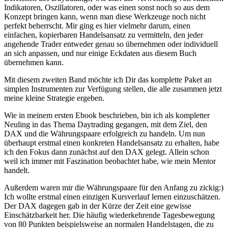
Indikatoren, Oszillatoren, oder was einen sonst noch so aus dem
Konzept bringen kann, wenn man diese Werkzeuge noch nicht
perfekt beherrscht. Mir ging es hier vielmehr darum, einen
einfachen, kopierbaren Handelsansatz zu vermitteln, den jeder
angehende Trader entweder genau so übernehmen oder individuell
an sich anpassen, und nur einige Eckdaten aus diesem Buch
übernehmen kann.
Mit diesem zweiten Band möchte ich Dir das komplette Paket an
simplen Instrumenten zur Verfügung stellen, die alle zusammen jetzt
meine kleine Strategie ergeben.
Wie in meinem ersten Ebook beschrieben, bin ich als kompletter
Neuling in das Thema Daytrading gegangen, mit dem Ziel, den
DAX und die Währungspaare erfolgreich zu handeln. Um nun
überhaupt erstmal einen konkreten Handelsansatz zu erhalten, habe
ich den Fokus dann zunächst auf den DAX gelegt. Allein schon
weil ich immer mit Faszination beobachtet habe, wie mein Mentor
handelt.
Außerdem waren mir die Währungspaare für den Anfang zu zickig:)
Ich wollte erstmal einen einzigen Kursverlauf lernen einzuschätzen.
Der DAX dagegen gab in der Kürze der Zeit eine gewisse
Einschätzbarkeit her. Die häufig wiederkehrende Tagesbewegung
von 80 Punkten beispielsweise an normalen Handelstagen, die zu