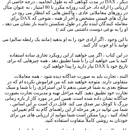
دیگر ، DAX در مدت كوتاهی كه به طول انجامید ، درجه خاصی از
ارزیابی را ارائه داد. حرکت روزانه مکرر با 80 امتیاز ، به عنوان مثال
در روزهای معاملاتی عادی ، واکنش هایی که انتظار می رود در
مارک های قیمتی مشخص و آخر از همه ، شوخی که DAX برای
معامله کنندگان آینده نگر در طول شکستن دامنه باز نشان می دهد ،
او را به نوعی دوست داشتنی می کند :)
با این وجود ، اگر آزادی خود را به او بدهید (مانند یک رابطه سالم) می
توانید با او خوب کار کنید.
در این کتاب ، اگر می خواهید از این رویکرد تجاری ساده استفاده
کنید یا می خواهید آن را با شما تطبیق دهد ، همه چیزهایی که برای
تاریخ خود با DAX نیاز دارید را پیدا خواهید کرد.
البته ، تجارت باید به صورت جداگانه دیده شود – همه معاملات
متفاوتی دارند. متوجه خواهید شد که من فراموش نکرده ام که در
سطح بعدی به شما فرصتی بدهم تا این استراتژی را با شما و سبک
تجارت خود تطبیق دهید. کلیه مراحل تهیه و مدیریت تجارت بصورت
جداگانه نشان داده شده است. همین امر در مورد کار از بازه زمانی
بزرگ تا کوچک نیز صدق می کند. قابل درک است بر این اساس ،
شما می توانید در هر مرحله از این راهنمای گام به گام تغییراتی
ایجاد کنید ، زیرا ممکن است شما بتوانید از ارزیابی های من برای
خودتان به روشی کاملاً متفاوت استفاده کنید.