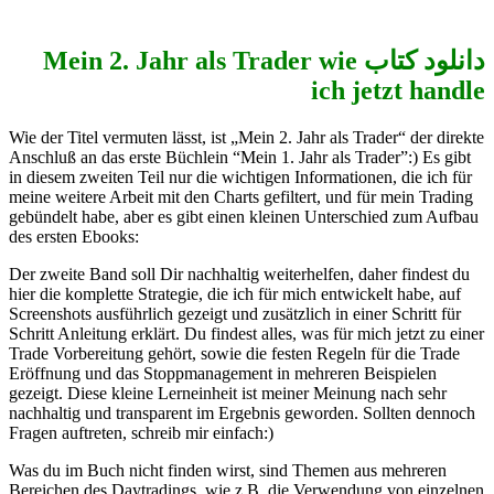
دانلود کتاب Mein 2. Jahr als Trader wie
ich jetzt handle
Wie der Titel vermuten lässt, ist „Mein 2. Jahr als Trader“ der direkte
Anschluß an das erste Büchlein “Mein 1. Jahr als Trader”:) Es gibt
in diesem zweiten Teil nur die wichtigen Informationen, die ich für
meine weitere Arbeit mit den Charts gefiltert, und für mein Trading
gebündelt habe, aber es gibt einen kleinen Unterschied zum Aufbau
des ersten Ebooks:
Der zweite Band soll Dir nachhaltig weiterhelfen, daher findest du
hier die komplette Strategie, die ich für mich entwickelt habe, auf
Screenshots ausführlich gezeigt und zusätzlich in einer Schritt für
Schritt Anleitung erklärt. Du findest alles, was für mich jetzt zu einer
Trade Vorbereitung gehört, sowie die festen Regeln für die Trade
Eröffnung und das Stoppmanagement in mehreren Beispielen
gezeigt. Diese kleine Lerneinheit ist meiner Meinung nach sehr
nachhaltig und transparent im Ergebnis geworden. Sollten dennoch
Fragen auftreten, schreib mir einfach:)
Was du im Buch nicht finden wirst, sind Themen aus mehreren
Bereichen des Daytradings, wie z.B. die Verwendung von einzelnen