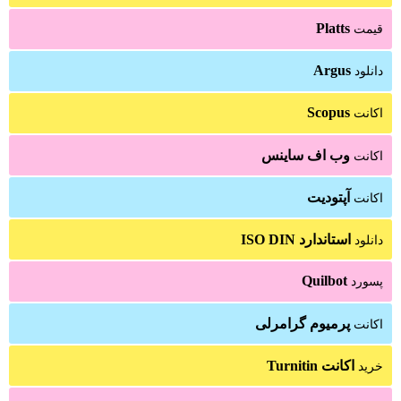
Platts
قیمت
Argus
دانلود
Scopus
اکانت
وب اف ساینس
اکانت
آپتودیت
اکانت
استاندارد ISO DIN
دانلود
Quilbot
پسورد
پرمیوم گرامرلی
اکانت
اکانت Turnitin
خرید