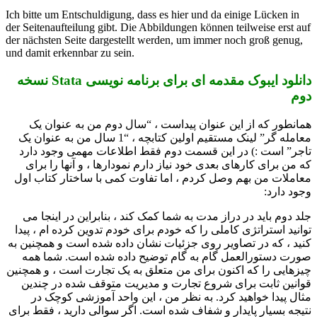
Ich bitte um Entschuldigung, dass es hier und da einige Lücken in
der Seitenaufteilung gibt. Die Abbildungen können teilweise erst auf
der nächsten Seite dargestellt werden, um immer noch groß genug,
und damit erkennbar zu sein.
دانلود ایبوک مقدمه ای برای برنامه نویسی Stata نسخه
دوم
همانطور که از این عنوان پیداست ، “سال دوم من به عنوان یک
معامله گر” لینک مستقیم اولین کتابچه ، “1 سال من به عنوان یک
تاجر” است :) در این قسمت دوم فقط اطلاعات مهمی وجود دارد
که من برای کارهای بعدی خود نیاز دارم نمودارها ، و آنها را برای
معاملات من بهم وصل کردم ، اما تفاوت کمی با ساختار کتاب اول
وجود دارد:
جلد دوم باید در دراز مدت به شما کمک کند ، بنابراین در اینجا می
توانید استراتژی کاملی را که خودم برای خودم تدوین کرده ام ، پیدا
کنید ، که در تصاویر روی جزئیات نشان داده شده است و همچنین به
صورت دستورالعمل گام به گام توضیح داده شده است. شما همه
چیزهایی را که اکنون برای من متعلق به یک تجارت است ، و همچنین
قوانین ثابت برای شروع تجارت و مدیریت متوقف شده در چندین
مثال پیدا خواهید کرد. به نظر من ، این واحد آموزشی کوچک در
نتیجه بسیار پایدار و شفاف شده است. اگر سوالی دارید ، فقط برای