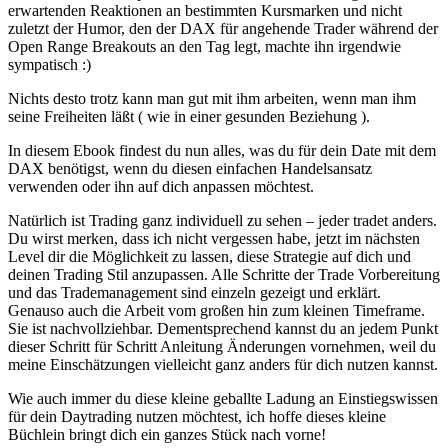
erwartenden Reaktionen an bestimmten Kursmarken und nicht
zuletzt der Humor, den der DAX für angehende Trader während der
Open Range Breakouts an den Tag legt, machte ihn irgendwie
sympatisch :)
Nichts desto trotz kann man gut mit ihm arbeiten, wenn man ihm
seine Freiheiten läßt ( wie in einer gesunden Beziehung ).
In diesem Ebook findest du nun alles, was du für dein Date mit dem
DAX benötigst, wenn du diesen einfachen Handelsansatz
verwenden oder ihn auf dich anpassen möchtest.
Natürlich ist Trading ganz individuell zu sehen – jeder tradet anders.
Du wirst merken, dass ich nicht vergessen habe, jetzt im nächsten
Level dir die Möglichkeit zu lassen, diese Strategie auf dich und
deinen Trading Stil anzupassen. Alle Schritte der Trade Vorbereitung
und das Trademanagement sind einzeln gezeigt und erklärt.
Genauso auch die Arbeit vom großen hin zum kleinen Timeframe.
Sie ist nachvollziehbar. Dementsprechend kannst du an jedem Punkt
dieser Schritt für Schritt Anleitung Änderungen vornehmen, weil du
meine Einschätzungen vielleicht ganz anders für dich nutzen kannst.
Wie auch immer du diese kleine geballte Ladung an Einstiegswissen
für dein Daytrading nutzen möchtest, ich hoffe dieses kleine
Büchlein bringt dich ein ganzes Stück nach vorne!