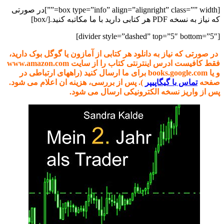
[box type=”info” align=”alignright” class=”” width=””]در صورتی
که نیاز به نسخه PDF هر کتابی دارید با ما مکاتبه کنید.[/box]
[divider style=”dashed” top=”5″ bottom=”5″]
در صورتی که نیاز به دانلود هر کتابی از آمازون یا گوگل بوک دارید،
فقط کافیست ادرس اینترنتی کتاب را از سایت www.amazon.com
و یا books.google.com برای ما ارسال کنید (راههای ارتباطی در
صفحه
تماس با گیگاپیپر
). پس از بررسی، هزینه ان اعلام می شود.
پس از واریز نسخه الکترونیکی ارسال می شود.