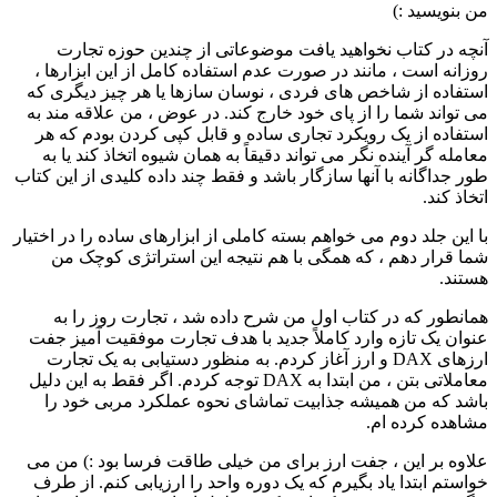
من بنویسید :)
آنچه در کتاب نخواهید یافت موضوعاتی از چندین حوزه تجارت
روزانه است ، مانند در صورت عدم استفاده کامل از این ابزارها ،
استفاده از شاخص های فردی ، نوسان سازها یا هر چیز دیگری که
می تواند شما را از پای خود خارج کند. در عوض ، من علاقه مند به
استفاده از یک رویکرد تجاری ساده و قابل کپی کردن بودم که هر
معامله گر آینده نگر می تواند دقیقاً به همان شیوه اتخاذ کند یا به
طور جداگانه با آنها سازگار باشد و فقط چند داده کلیدی از این کتاب
اتخاذ کند.
با این جلد دوم می خواهم بسته کاملی از ابزارهای ساده را در اختیار
شما قرار دهم ، که همگی با هم نتیجه این استراتژی کوچک من
هستند.
همانطور که در کتاب اول من شرح داده شد ، تجارت روز را به
عنوان یک تازه وارد کاملاً جدید با هدف تجارت موفقیت آمیز جفت
ارزهای DAX و ارز آغاز کردم. به منظور دستیابی به یک تجارت
معاملاتی بتن ، من ابتدا به DAX توجه کردم. اگر فقط به این دلیل
باشد که من همیشه جذابیت تماشای نحوه عملکرد مربی خود را
مشاهده کرده ام.
علاوه بر این ، جفت ارز برای من خیلی طاقت فرسا بود :) من می
خواستم ابتدا یاد بگیرم که یک دوره واحد را ارزیابی کنم. از طرف