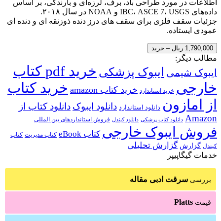
اطلاعات در مورد طراحی باد، برف، لرزه‌ای و بارندگی، بر اساس
داده‌های IBC، ASCE 7، USGS و NOAA در سال ۲۰۱۸.
جزئیات سقف فلزی برای سقف های درز دنده ذوزنقه ای و دنده ای
عمودی ایستاده.
1,790,000 ریال – خرید
مطالب دیگر:
خرید pdf کتاب
ایبوک پزشکی
ایبوک شیمی
خارجی
خرید کتاب
خرید کتاب amazon
خرید استاندارد
از امازون
دانلود ایبوک
دانلود کتاب از
دانلود استاندارد
Amazon
فروش استانداردهای بین المللی
دانلود کتاب پزشکی
دانلود کیندل
فروش ایبوک خارجی
کتاب eBook
کتاب مدیریت
کتاب
گزارش تحلیلی
گزارش
کیندل
خدمات گیگاپیپر
سرقت ادبی مقاله
بررسی
Platts
قیمت