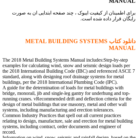
MANUAL
برای اطمینان از کیفیت ایبوک ، چند صفحه ابتدایی ان به صورت
رایگان قرار داده شده است.
دانلود کتاب METAL BUILDING SYSTEMS
MANUAL
The 2018 Metal Building Systems Manual includes:Step-by-step
examples for calculating wind, snow and seismic design loads per
the 2018 International Building Code (IBC) and referenced ASCE 7
standard, along with designing roof drainage systems for metal
buildings, per the 2018 International Plumbing Code (IPC).
A guide for the determination of loads for metal buildings with
bridge, monorail, jib and single-leg gantry for underhung and top-
running cranes. vRecommended drift and deflection criteria for the
design of metal buildings that use masonry, metal and other wall
systems, including manufacturing and erection tolerances.
Common Industry Practices that spell out all current practices
relating to design, manufacture, sale and erection for metal building
systems, including contract, order documents and engineer of
record.
Information on wind, snow, seismic and rainfall design, based on the