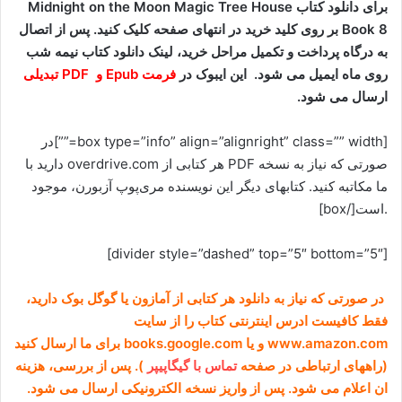
برای دانلود کتاب Midnight on the Moon Magic Tree House
Book 8 بر روی کلید خرید در انتهای صفحه کلیک کنید. پس از اتصال
به درگاه پرداخت و تکمیل مراحل خرید، لینک دانلود کتاب نیمه شب
روی ماه ایمیل می شود. این ایبوک در
فرمت Epub و PDF تبدیلی
ارسال می شود.
[box type=”info” align=”alignright” class=”” width=””]در
صورتی که نیاز به نسخه PDF هر کتابی از overdrive.com دارید با
ما مکاتبه کنید. کتابهای دیگر این نویسنده مری
پوپ آزبورن، موجود
است.
[/box]
[divider style=”dashed” top=”5″ bottom=”5″]
در صورتی که نیاز به دانلود هر کتابی از آمازون یا گوگل بوک دارید،
فقط کافیست ادرس اینترنتی کتاب را از سایت
www.amazon.com و یا books.google.com برای ما ارسال کنید
(راههای ارتباطی در صفحه
تماس با گیگاپیپر
). پس از بررسی، هزینه
ان اعلام می شود. پس از واریز نسخه الکترونیکی ارسال می شود.