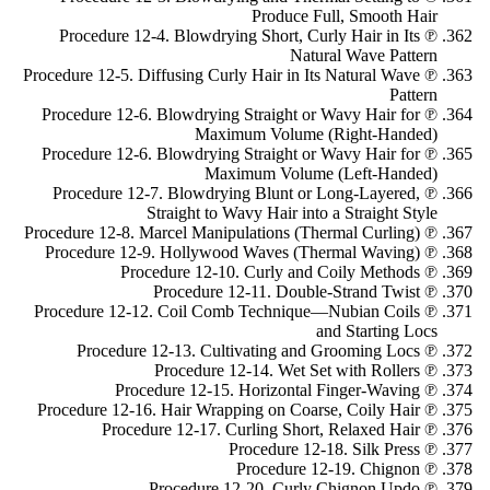
Produce Full, Smooth Hair
℗ Procedure 12-4. Blowdrying Short, Curly Hair in Its
Natural Wave Pattern
℗ Procedure 12-5. Diffusing Curly Hair in Its Natural Wave
Pattern
℗ Procedure 12-6. Blowdrying Straight or Wavy Hair for
Maximum Volume (Right-Handed)
℗ Procedure 12-6. Blowdrying Straight or Wavy Hair for
Maximum Volume (Left-Handed)
℗ Procedure 12-7. Blowdrying Blunt or Long-Layered,
Straight to Wavy Hair into a Straight Style
℗ Procedure 12-8. Marcel Manipulations (Thermal Curling)
℗ Procedure 12-9. Hollywood Waves (Thermal Waving)
℗ Procedure 12-10. Curly and Coily Methods
℗ Procedure 12-11. Double-Strand Twist
℗ Procedure 12-12. Coil Comb Technique—Nubian Coils
and Starting Locs
℗ Procedure 12-13. Cultivating and Grooming Locs
℗ Procedure 12-14. Wet Set with Rollers
℗ Procedure 12-15. Horizontal Finger-Waving
℗ Procedure 12-16. Hair Wrapping on Coarse, Coily Hair
℗ Procedure 12-17. Curling Short, Relaxed Hair
℗ Procedure 12-18. Silk Press
℗ Procedure 12-19. Chignon
℗ Procedure 12-20. Curly Chignon Updo