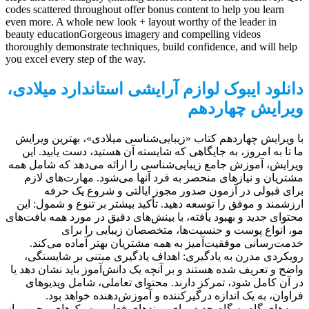
codes scattered throughout offer bonus content to help you learn
even more. A whole new look + layout worthy of the leader in
beauty educationGorgeous imagery and compelling videos
thoroughly demonstrate techniques, build confidence, and will help
you excel every step of the way.
دانلود ایبوک لوازم آرایشی استاندارد میلادی،
ویرایش چهاردهم
با ویرایش چهاردهم کتاب «زیبایی‌شناسی میلادی»، بهترین ویرایش
ما تا به امروز، به جایگاهی که شایسته آن هستید، دست یابید. این
ویرایش، آموزش جامع زیبایی‌شناسی را ارائه می‌دهد که شامل همه
مشتریان و نیازهای منحصر به فرد آنها می‌شود. مهارت‌های لازم
برای قبولی در آزمون صدور مجوز ایالتی و شروع یک حرفه
ارزشمند و موفق را توسعه دهید. تأکید بیشتر بر تنوع و شمول: این
محتوای جدید و بهبود یافته، با بینش‌های دقیق در مورد همه بافت‌های
مو، انواع پوست و جنسیت‌ها، متخصصان زیبایی را برای
خدمت‌رسانی موفقیت‌آمیز به همه مشتریان بهتر آماده می‌کند.
رویکردی مدرن به یادگیری: اهداف یادگیری مبتنی بر شایستگی،
واضح و تعریف شده هستند و بر آنچه یک دانش‌آموز باید نشان دهد یا
در آن کامل شود، تمرکز دارند. محتوای تعاملی، شامل ویدیوهای
فراوان، به یک اندازه درگیرکننده و آموزش‌دهنده خواهد بود.
رویه‌های گام به گام جدید برای روندهای فعلی و سبک‌های محبوب از