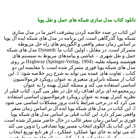
دانلود کتاب مدل سازی شبکه های حمل و نقل پویا
این کتاب در صدد خلاصه کردن پیشرفت اخیر ما در مدل سازی
شبکه پویا گذرگاهی است. این برنامه در مدل های شبکه ایده آل پویا
بر اساس زمان سفر واقعی و الگوریتم های راه حل مربوطه
متمرکز است. در مقابل ، اولین کتاب ما DynamIc مدل های شبکه
حمل و نقل شهری – عیاشی و پیامدهای مربوط به سیستم های
هوشمند وسیله نقلیه- Hzghway (Springer-Verlag، 1994) بر روی
مدل های شبکه پویا فوری متمرکز شده است. با مقایسه این دو
کتاب ، تفاوت های عمده می تواند به شرح زیر خلاصه شود: 1. این
کتاب از مسئله نابرابری متغیری به عنوان رویکرد فرمولاسیون
اساسی استفاده می کند و مسئله کنترل بهینه را به عنوان
زیرمجموعه ای برای اهداف راه حل در نظر می گیرد. کتاب قبلی از
نظریه کنترل بهینه به عنوان رویکرد فرمولاسیون اساسی استفاده
می کرد که در برخی شرایط باعث بروز مشکلات اساسی می شود.
2. این کتاب در مدل های شبکه پویا ایده آل بر اساس زمان سفر
واقعی تمرکز دارد. این کتاب قبلی بر اساس مدل های شبکه پویا
فوری بر اساس زمان سفر غالب در حال حاضر متمرکز شده است.
3. این کتاب یک الگوی انتخاب مسیر پویا تصادفی را تدوین می کند
که می تواند به جای تنها عملکرد عملکرد ، از هر تابع توزیع انتخاب
مسیر ممکن استفاده کند. 4. این کتاب مسئله حلقوی دو طرفه در