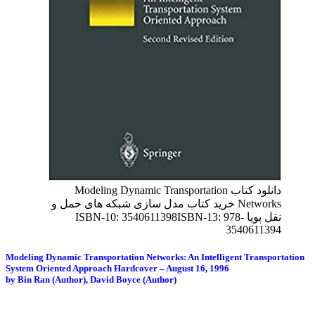
دانلود کتاب Modeling Dynamic Transportation
Networks خرید کتاب مدل سازی شبکه های حمل و
نقل پویا ISBN-10: 3540611398ISBN-13: 978-
3540611394
Modeling Dynamic Transportation Networks: An Intelligent Transportation
System Oriented Approach Hardcover – August 16, 1996
by Bin Ran (Author), David Boyce (Author)