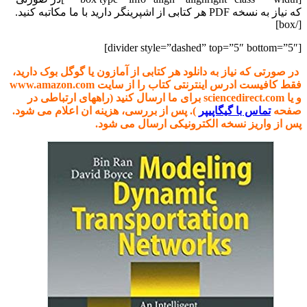
که نیاز به نسخه PDF هر کتابی از اشپرینگر دارید با ما مکاتبه کنید.
[/box]
[divider style=”dashed” top=”5″ bottom=”5″]
در صورتی که نیاز به دانلود هر کتابی از آمازون یا گوگل بوک دارید،
فقط کافیست ادرس اینترنتی کتاب را از سایت www.amazon.com
و یا sciencedirect.com برای ما ارسال کنید (راههای ارتباطی در
صفحه
تماس با گیگاپیپر
). پس از بررسی، هزینه ان اعلام می شود.
پس از واریز نسخه الکترونیکی ارسال می شود.