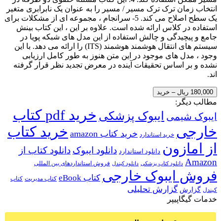
انتخاب زمان ترک ترک مسیر / مسیر را به عنوان یک نابرابری متغیر
یک سطح اصلاح می کند. 5- سرانجام ، مجموعه ای از مشکلات برای
استفاده در کلاس ارائه شده است. علاوه بر این ، این کتاب بینش
جامع و پیچیدگی و چالش استفاده از این مدل های شبکه پویا در
سیستم های انتقال هوشمند هوشمند (ITS) را ارائه می دهد. با این
وجود ، مدل های موجود در این متن هنوز به طور کامل ارزیابی
نشده و بر اساس تحقیقات آینده در معرض تجدید نظر قرار گرفته
اند.
180,000 ریال – خرید
مطالب دیگر:
خرید pdf کتاب
ایبوک پزشکی
ایبوک شیمی
خارجی
خرید کتاب
خرید کتاب amazon
خرید استاندارد
از امازون
دانلود ایبوک
دانلود کتاب از
دانلود استاندارد
Amazon
فروش استانداردهای بین المللی
دانلود کتاب پزشکی
دانلود کیندل
فروش ایبوک خارجی
کتاب eBook
کتاب مدیریت
کتاب
گزارش تحلیلی
گزارش
کیندل
خدمات گیگاپیپر