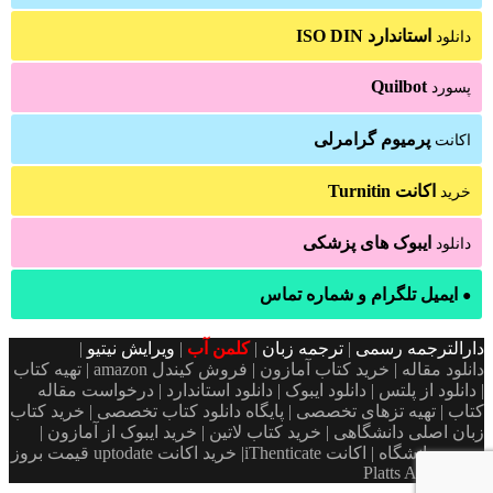
استاندارد ISO DIN
دانلود
Quilbot
پسورد
پرمیوم گرامرلی
اکانت
اکانت Turnitin
خرید
ایبوک های پزشکی
دانلود
ایمیل تلگرام و شماره تماس
●
دارالترجمه رسمی
|
ترجمه زبان
|
کلمن آب
|
ویرایش نیتیو
|
دانلود مقاله | خرید کتاب آمازون | فروش کیندل amazon | تهیه کتاب
| دانلود از پلتس | دانلود ایبوک | دانلود استاندارد | درخواست مقاله
کتاب | تهیه تزهای تخصصی | پایگاه دانلود کتاب تخصصی | خرید کتاب
زبان اصلی دانشگاهی | خرید کتاب لاتین | خرید ایبوک از آمازون |
پسورد دانشگاه | اکانت iThenticate| خريد اكانت uptodate قیمت بروز
Platts Argus ICIS
دکمه