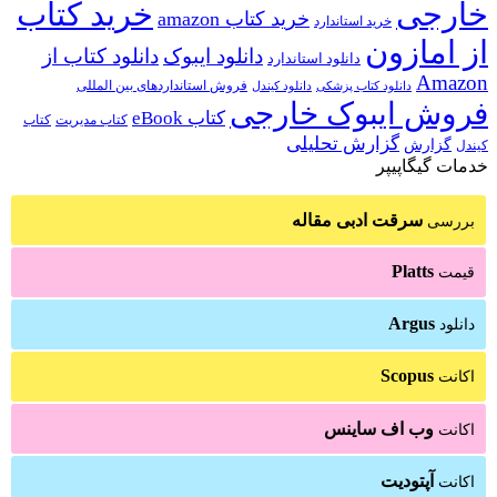
خارجی
خرید کتاب
خرید کتاب amazon
خرید استاندارد
از امازون
دانلود ایبوک
دانلود کتاب از
دانلود استاندارد
Amazon
فروش استانداردهای بین المللی
دانلود کتاب پزشکی
دانلود کیندل
فروش ایبوک خارجی
کتاب eBook
کتاب مدیریت
کتاب
گزارش تحلیلی
گزارش
کیندل
خدمات گیگاپیپر
سرقت ادبی مقاله
بررسی
Platts
قیمت
Argus
دانلود
Scopus
اکانت
وب اف ساینس
اکانت
آپتودیت
اکانت