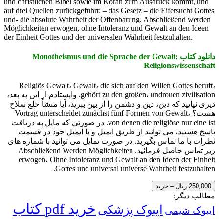
und christlichen Bibel sowie im Koran zum Ausdruck kommt, und
auf drei Quellen zurückgeführt: – das Gesetz – die Eifersucht Gottes
und- die absolute Wahrheit der Offenbarung. Abschließend werden
Möglichkeiten erwogen, ohne Intoleranz und Gewalt an den Ideen
der Einheit Gottes und der universalen Wahrheit festzuhalten.
دانلود کتاب Monotheismus und die Sprache der Gewalt:
Religionswissenschaft
Religiös Gewalt، Gewalt، die sich auf den Willen Gottes beruft،
gehört zu den großen، undrouen zivilisation. وایستادم از این به بعد،
دیری نپایید که دین، دین و دشمن را از بین ببرید، آیا منشأ خلع سلاح
هست؟ Vortrag unterscheidet zunächst fünf Formen von Gewalt،
von denen die religiöse nur eine ist. در صورتی که مایل به دریافت
پاسخ هستید، می توانید از طریق ایمیل و یا ایمیل خود در قسمت
نظرات با ما تماس بگیرید. در صورت تمایل می توانید با شماره های
زیر تماس حاصل فرمائید. Abschließend Werden Möglichkeiten
erwogen، Ohne Intoleranz und Gewalt an den Ideen der Einheit
Gottes und universal universe Wahrheit festzuhalten.
250,000 ریال – خرید
مطالب دیگر:
خرید pdf کتاب
ایبوک پزشکی
ایبوک شیمی