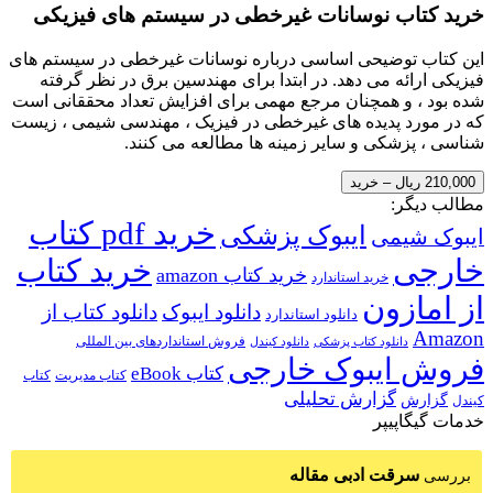
خرید کتاب نوسانات غیرخطی در سیستم های فیزیکی
این کتاب توضیحی اساسی درباره نوسانات غیرخطی در سیستم های
فیزیکی ارائه می دهد. در ابتدا برای مهندسین برق در نظر گرفته
شده بود ، و همچنان مرجع مهمی برای افزایش تعداد محققانی است
که در مورد پدیده های غیرخطی در فیزیک ، مهندسی شیمی ، زیست
شناسی ، پزشکی و سایر زمینه ها مطالعه می کنند.
210,000 ریال – خرید
مطالب دیگر:
خرید pdf کتاب
ایبوک پزشکی
ایبوک شیمی
خارجی
خرید کتاب
خرید کتاب amazon
خرید استاندارد
از امازون
دانلود ایبوک
دانلود کتاب از
دانلود استاندارد
Amazon
فروش استانداردهای بین المللی
دانلود کتاب پزشکی
دانلود کیندل
فروش ایبوک خارجی
کتاب eBook
کتاب مدیریت
کتاب
گزارش تحلیلی
گزارش
کیندل
خدمات گیگاپیپر
سرقت ادبی مقاله
بررسی