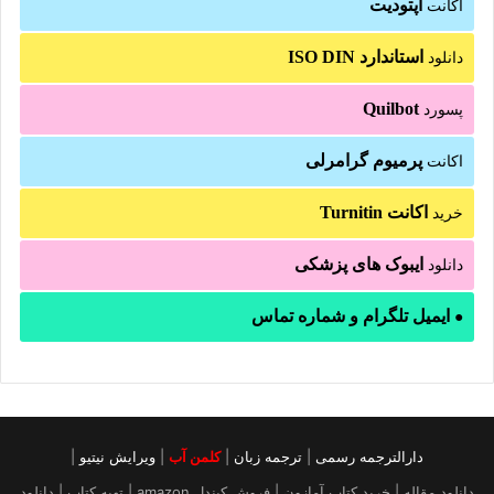
آپتودیت
اکانت
استاندارد ISO DIN
دانلود
Quilbot
پسورد
پرمیوم گرامرلی
اکانت
اکانت Turnitin
خرید
ایبوک های پزشکی
دانلود
ایمیل تلگرام و شماره تماس
●
دارالترجمه رسمی
|
ترجمه زبان
|
کلمن آب
|
ویرایش نیتیو
|
دانلود مقاله | خرید کتاب آمازون | فروش کیندل amazon | تهیه کتاب | دانلود