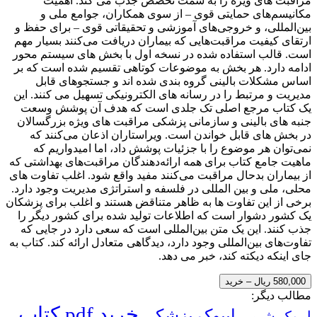
مراقبت های ویژه را به سمت تخصص جذب می کند. اهمیت
مکانیسم‌های حمایتی قوی – از سوی همکاران، جوامع ملی و
بین‌المللی، و خروجی‌های آموزشی و تحقیقاتی قوی – برای حفظ و
ارتقای کیفیت مراقبت‌هایی که بیماران دریافت می‌کنند بسیار مهم
است. قالب استفاده شده در نسخه اول با بخش های سیستم محور
ادامه دارد. هر بخش به موضوعات کوتاهی تقسیم شده است که بر
اساس مشکلات بالینی گروه بندی شده اند و جستجوهای قابل
مدیریت و مرتبط را در رسانه های الکترونیکی تسهیل می کنند. این
یک کتاب مرجع اصلی تک جلدی است که هدف آن پوشش وسعت
جنبه های بالینی و سازمانی پزشکی مراقبت های ویژه بزرگسالان
در بخش های قابل خواندن است. ویراستاران اذعان می‌کنند که
نمی‌توان هر موضوع را با جزئیات پوشش داد، اما امیدواریم که
ماهیت جامع کتاب برای همه ارائه‌دهندگان مراقبت‌های بهداشتی که
از بیماران بدحال مراقبت می‌کنند مفید واقع شود. اغلب تفاوت های
محلی، ملی و بین المللی در فلسفه و استراتژی مدیریت وجود دارد.
برخی از این تفاوت ها به ظاهر متناقض هستند و اغلب برای پزشکان
یک کشور دشوار است که اطلاعات تولید شده برای کشور دیگر را
جذب کنند. این یک متن بین‌المللی است که سعی دارد در جایی که
تفاوت‌های بین‌المللی وجود دارد، دیدگاهی متعادل ارائه کند. کتاب به
جای اینکه دیکته کند، خبر می دهد.
580,000 ریال – خرید
مطالب دیگر:
خرید pdf کتاب
ایبوک پزشکی
ایبوک شیمی