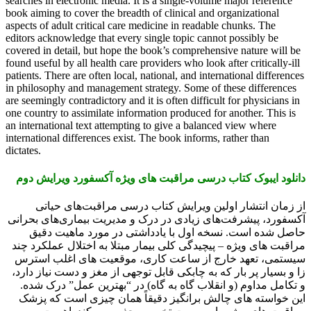
searches in electronic media. It is a single-volume major reference
book aiming to cover the breadth of clinical and organizational
aspects of adult critical care medicine in readable chunks. The
editors acknowledge that every single topic cannot possibly be
covered in detail, but hope the book’s comprehensive nature will be
found useful by all health care providers who look after critically-ill
patients. There are often local, national, and international differences
in philosophy and management strategy. Some of these differences
are seemingly contradictory and it is often difficult for physicians in
one country to assimilate information produced for another. This is
an international text attempting to give a balanced view where
international differences exist. The book informs, rather than
dictates.
دانلود ایبوک کتاب درسی مراقبت های ویژه آکسفورد ویرایش دوم
از زمان انتشار اولین ویرایش کتاب درسی مراقبت‌های حیاتی
آکسفورد، پیشرفت‌های زیادی در درک و مدیریت بیماری‌های بحرانی
حاصل شده است. نسخه اول با یادداشتی در مورد ماهیت دقیق
مراقبت های ویژه – پیچیدگی کلی بیمار مبتلا به اختلال عملکرد چند
سیستمی، تعهد خارج از ساعت کاری، موقعیت های اغلب استرس
زا و بسیار پر بار که به چابکی قابل توجهی از مغز و دست نیاز دارد،
و تکامل مداوم (و انقلاب گاه به گاه) در “بهترین عمل” درک شده.
این خواسته های چالش برانگیز دقیقاً همان چیزی است که پزشک