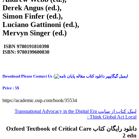
Derek Angus (ed.),
Simon Finfer (ed.),
Luciano Gattinoni (ed.),
Mervyn Singer (ed.)
ISBN 9780191810398
ISBN: 9780199600830
Download Please Contact Us :
Price : 5$
https://academic.oup.com/book/35534
لینک کتاب از سایت Transnational Advocacy in the Digital Era
Think Global Act Local :
دانلود رایگان کتاب Oxford Textbook of Critical Care
2 edn