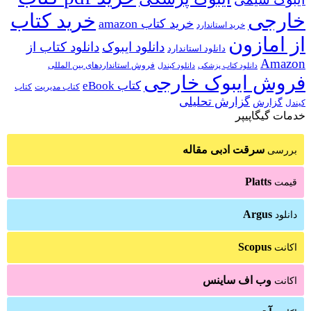
خارجی
خرید کتاب
خرید کتاب amazon
خرید استاندارد
از امازون
دانلود ایبوک
دانلود کتاب از
دانلود استاندارد
Amazon
فروش استانداردهای بین المللی
دانلود کتاب پزشکی
دانلود کیندل
فروش ایبوک خارجی
کتاب eBook
کتاب مدیریت
کتاب
گزارش تحلیلی
گزارش
کیندل
خدمات گیگاپیپر
سرقت ادبی مقاله
بررسی
Platts
قیمت
Argus
دانلود
Scopus
اکانت
وب اف ساینس
اکانت