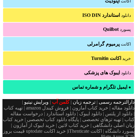
آپتودیت
اکانت
استاندارد ISO DIN
دانلود
Quilbot
پسورد
پرمیوم گرامرلی
اکانت
اکانت Turnitin
خرید
ایبوک های پزشکی
دانلود
ایمیل تلگرام و شماره تماس
●
دارالترجمه رسمی
|
ترجمه زبان
|
کلمن آب
|
ویرایش نیتیو
|
دانلود مقاله | خرید کتاب آمازون | فروش کیندل amazon | تهیه کتاب
| دانلود از پلتس | دانلود ایبوک | دانلود استاندارد | درخواست مقاله
کتاب | تهیه تزهای تخصصی | پایگاه دانلود کتاب تخصصی | خرید کتاب
زبان اصلی دانشگاهی | خرید کتاب لاتین | خرید ایبوک از آمازون |
پسورد دانشگاه | اکانت iThenticate| خريد اكانت uptodate قیمت بروز
Platts Argus ICIS