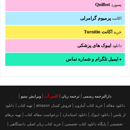
Quilbot
پسورد
پرمیوم گرامرلی
اکانت
اکانت Turnitin
خرید
ایبوک های پزشکی
دانلود
ایمیل تلگرام و شماره تماس
●
دارالترجمه رسمی
|
ترجمه زبان
|
کلمن آب
|
ویرایش نیتیو
|
دانلود مقاله | خرید کتاب آمازون | فروش کیندل amazon | تهیه کتاب | دانلود
از پلتس | دانلود ایبوک | دانلود استاندارد | درخواست مقاله کتاب | تهیه تزهای
تخصصی | پایگاه دانلود کتاب تخصصی | خرید کتاب زبان اصلی دانشگاهی |