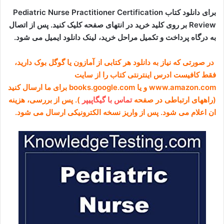
برای دانلود کتاب Pediatric Nurse Practitioner Certification
Review بر روی کلید خرید در انتهای صفحه کلیک کنید. پس از اتصال
به درگاه پرداخت و تکمیل مراحل خرید، لینک دانلود ایمیل می شود.
در صورتی که نیاز به دانلود هر کتابی از آمازون یا گوگل بوک دارید،
فقط کافیست ادرس اینترنتی کتاب را از سایت
www.amazon.com و یا books.google.com برای ما ارسال کنید
(راههای ارتباطی در صفحه
تماس با گیگاپیپر
). پس از بررسی، هزینه
ان اعلام می شود. پس از واریز نسخه الکترونیکی ارسال می شود.