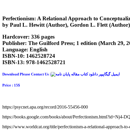
Perfectionism: A Relational Approach to Conceptualiz
by Paul L. Hewitt (Author), Gordon L. Flett (Author)
Hardcover: 336 pages
Publisher: The Guilford Press; 1 edition (March 29, 2
Language: English
ISBN-10: 1462528724
ISBN-13: 978-1462528721
Download Please Contact Us :
Price : 15$
https://psycnet.apa.org/record/2016-55456-000
https://books.google.com/books/about/Perfectionism.html?id=Nj
https://www.worldcat.org/title/perfectionism-a-relational-approach-t