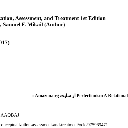
ation, Assessment, and Treatment 1st Edition
, Samuel F. Mikail (Author)
017)
4-DQAAQBAJ
o-conceptualization-assessment-and-treatment/oclc/975989471