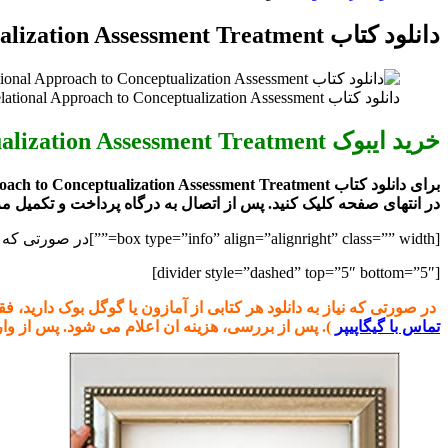
برای
دانلود کتاب Perfectionism A Relational Approach to Conceptualization Assessment Treatment
دانلود کتاب Perfectionism A Relational Approach to Conceptualization Assessment خرید ایبوک کمال گرایی: یک رویکرد رابطه ای برای مفهوم سازی ، ارزیابی و درمان
خرید ایبوک Perfectionism A Relational Approach to Conceptualization Assessment Treatment
برای دانلود کتاب Perfectionism A Relational Approach to Conceptualization Assessment Treatment و خرید ایبوک
در انتهای صفحه کلیک کنید. پس از اتصال به درگاه پرداخت و تکمیل مر
[box type=”info” align=”alignright” class=”” width=””]در صورتی که نیاز به نسخه PDF هر کتابی از انتشارات Academician دارید با ما مکاتبه کنید.[/box]
[divider style=”dashed” top=”5″ bottom=”5″]
در صورتی که نیاز به دانلود هر کتابی از آمازون یا گوگل بوک دارید، فقط کافیست ادرس اینترنتی کتاب را از سایت on.com
تماس با گیگاپیپر
). پس از بررسی، هزینه ان اعلام می شود. پس از وا