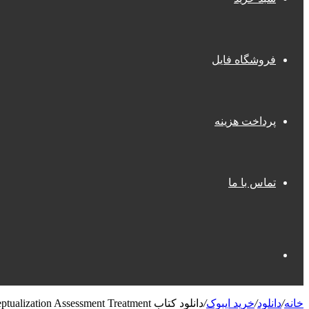
فروشگاه فایل
پرداخت هزینه
تماس با ما
جستجو
خانه
/
دانلود
/
خرید ایبوک
/
دانلود کتاب Perfectionism A Relational Approach to Conceptualization Assessment Treatment