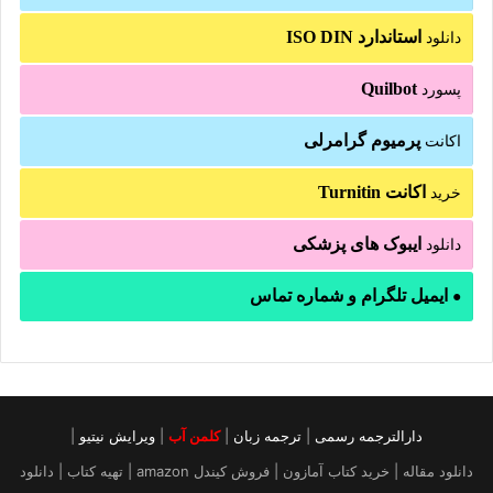
استاندارد ISO DIN
دانلود
Quilbot
پسورد
پرمیوم گرامرلی
اکانت
اکانت Turnitin
خرید
ایبوک های پزشکی
دانلود
ایمیل تلگرام و شماره تماس
●
دارالترجمه رسمی
|
ترجمه زبان
|
کلمن آب
|
ویرایش نیتیو
|
دانلود مقاله | خرید کتاب آمازون | فروش کیندل amazon | تهیه کتاب | دانلود