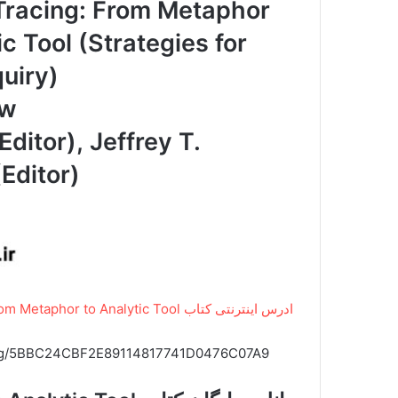
Tracing: From Metaphor
ic Tool (Strategies for
quiry)
ew
Editor), Jeffrey T.
Editor)
ادرس اینترنتی کتاب Process Tracing From Metaphor to Analytic Tool
acing/5BBC24CBF2E89114817741D0476C07A9