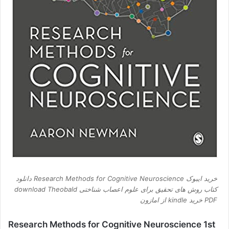
خرید ایبوک Research Methods for Cognitive Neuroscience دانلود
کتاب روش های تحقیق برای علوم اعصاب شناختی download Theobald
PDF خرید kindle از امازون
Research Methods for Cognitive Neuroscience 1st