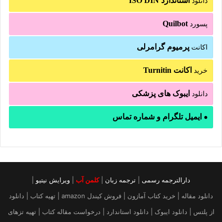
استاندارد ISO DIN
دانلود
Quilbot
پسورد
پرمیوم گرامرلی
اکانت
اکانت Turnitin
خرید
ایبوک های پزشکی
دانلود
ایمیل تلگرام و شماره تماس
●
دارالترجمه رسمی
|
ترجمه زبان
|
کلمن آب
|
ویرایش نیتیو
|
دانلود مقاله | خرید کتاب آمازون | فروش کیندل amazon | تهیه کتاب | دانلود
از پلتس | دانلود ایبوک | دانلود استاندارد | درخواست مقاله کتاب | تهیه تزهای