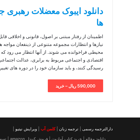
دانلود ایبوک معضلات رهبری 
ها
اطمینان از رفتار مبتنی بر اصول، قانونی و اخلاقی قابل
نیازها و انتظارات مجموعه متنوعی از ذینفعان مواجه ه
محیطی فراخوانده می شوند. از آنها انتظار می رود که 
اقتصادی و اجتماعی مربوط به برابری، عدالت اجتماعی و
رسیدگی کنند، و باید سازمان خود را در دوره های تغی
590,000 ریال – خرید
دارالترجمه رسمی
|
ترجمه زبان
|
کلمن آب
|
ویرایش نیتیو
|
دانلود م