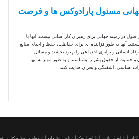
جهانی مسئول پارادوکس ها و فرصت
 قبول در زمینه جهانی برای رهبران کار آسانی نیست. آنها با
ستند. آنها به طور فزاینده ای برای حفاظت، حفظ و احیای منابع
رفاه انسانی و برابری اجتماعی را بهبود بخشند و مسائل
 حمایت از حقوق بشر را بشناسند و به طور موثر به آنها
یرات اساسی، آشفتگی و بحران هدایت کنند.
قاله | خرید کتاب آمازون | فروش کیندل amazon | تهیه کتاب | دانلود از پلتس | دانلود ایبوک | دانلود استاندارد 