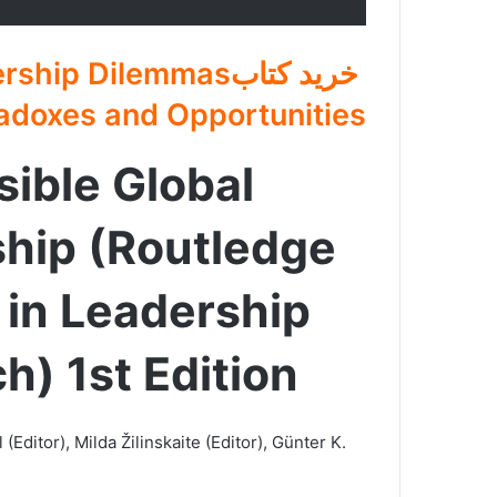
خرید کتابp Dilemmas
adoxes and Opportunities
ible Global
hip (Routledge
 in Leadership
h) 1st Edition
Editor), Milda Žilinskaite (Editor), Günter K.