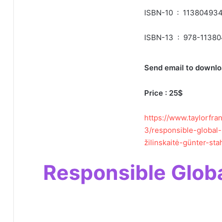
ISBN ‏ : ‎ 1138049344
: ‎ 978-1138049345
Send email to downlo
Price : 25$
https://www.taylorfr
3/responsible-global
žilinskaitė-günter-st
لود رایگان کتابResponsible Global