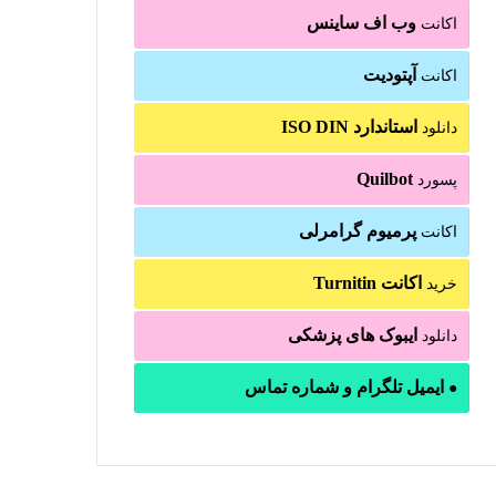
وب اف ساینس
اکانت
آپتودیت
اکانت
استاندارد ISO DIN
دانلود
Quilbot
پسورد
پرمیوم گرامرلی
اکانت
اکانت Turnitin
خرید
ایبوک های پزشکی
دانلود
ایمیل تلگرام و شماره تماس
●