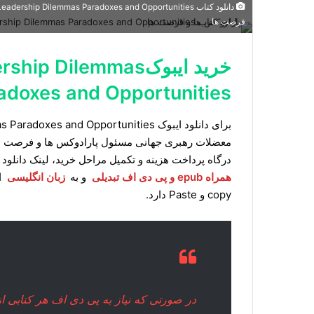
فرصت ها
خرید ایبوک Dilemmas
adoxes and Opportunities
معضلات رهبری جهانی مسئول پارادوکس ها و فرصت ها ب
درگاه پرداخت هزینه و تکمیل مراحل خرید، لینک دانلود
همراه epub و پی دی اف تبدیلی
و به
زبان انگلیسی
ا
copy و Paste دارد.
در صورتی که نیاز به پی دی اف هر کتابی از انتشارات edge