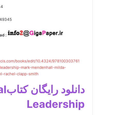
-10
ISBN-13 ‏ 
ad :
ancis.com/books/edit/10.4324/978100303761
-leadership-mark-mendenhall-milda-
ahl-rachel-clapp-smith
دان
Leadership