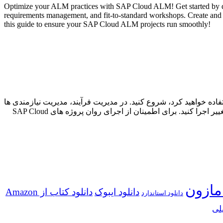
Optimize your ALM practices with SAP Cloud ALM! Get started by de
requirements management, and fit-to-standard workshops. Create and 
this guide to ensure your SAP Cloud ALM projects run smoothly!
ده پروژه خود و کاوش در ابزارهایی که استفاده خواهید کرد، شروع کنید. در مدیریت فرآیند، مدیریت نیازمندی ها
و کارگاه های متناسب با استاندارد قدم بزنید. آزمایش ها را ایجاد و اجرا کنید و سپس پروژه خود را با تمرکز بر ویژگی های مدیریت انتشار و تغییر اجرا کنید. برای اطمینان از اجرای روان پروژه های SAP Cloud
مازون
دانلود ایبوک
دانلود کتاب از Amazon
دانلود استاندارد
لی