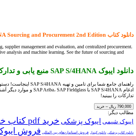
دانلود کتاب SAP S/4HANA Sourcing and Procurement 2nd Edition
g, supplier management and evaluation, and centralized procurement.
e analysis and machine learning. See the future of sourcing and
دانلود ایبوک SAP S/4HANA منبع یابی و تدارکات نسخه دوم
راهنمای جامع شما برا
ادغام SAP S/4HANA با s
تدارکات را ببینید!
790,000 ریال – خرید
مطالب دیگر:
خرید pdf کتاب خارجی
ایبوک پزشکی
ایبوک شیمی
فروش ایبوک
فروش استانداردهای بین المللی
دانلود کتاب پزشکی
دانلود کیندل