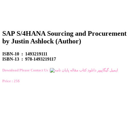
SAP S/4HANA Sourcing and Procurement (
by Justin Ashlock (Author)
ISBN-10 ‏ : ‎ 1493219111
ISBN-13 ‏ : ‎ 978-1493219117
Download Please Contact Us :
Price : 25$