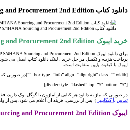
برای
دانلود کتاب SAP S/4HANA Sourcing and Procurement 2nd Edition
دانلود کتاب SAP S/4HANA Sourcing and Procurement 2nd Edition دانلود ایبوک SAP S/4HANA منبع یابی و تدارکات نسخه دوم
خرید ایبوک SAP S/4HANA Sourcing and Procurement 2nd Edition
پرداخت هزینه و تکمیل مراحل خرید ، لینک دانلود کتاب
ایمیل می شود.
ایبوک با کیفیت پایین متفاوت است.
[box type=”info” align=”alignright” class=”” width=””]در صورتی که نیاز به نسخه PDF هر کتابی از انتشارات SAP Press; Second edition دارید با ما مکاتبه کنید.[/box]
[divider style=”dashed” top=”5″ bottom=”5″]
در صورتی که نیاز به دانلود هر کتابی از آمازون یا گوگل بوک دارید، فقط کافیست ادرس اینترنتی کتاب را از سایت zon.com
تماس با گیگاپیپر
). پس از بررسی، هزینه ان اعلام می شود. پس از وا
ایبوک SAP S/4HANA Sourcing and Procurement 2nd Edition