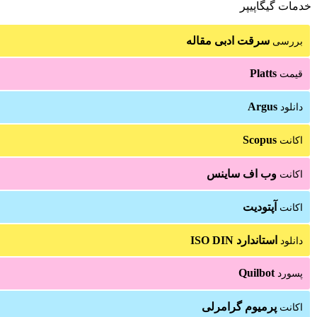
خدمات گیگاپیپر
سرقت ادبی مقاله
بررسی
Platts
قیمت
Argus
دانلود
Scopus
اکانت
وب اف ساینس
اکانت
آپتودیت
اکانت
استاندارد ISO DIN
دانلود
Quilbot
پسورد
پرمیوم گرامرلی
اکانت