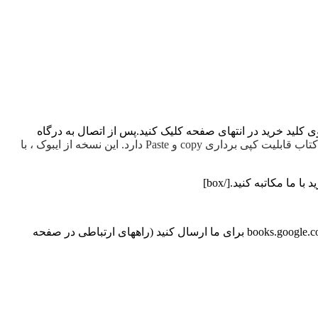
 خرید کتاب SAP S/4HANA منبع یابی و تدارکات نسخه دوم بر روی کلید خرید در انتهای صفحه کلیک کنید.پس از اتصال به درگاه
ارسال می شود.نسخه الکترونیکی کتاب قابلیت کپی برداری copy و Paste دارد. این نسخه از ایبوک ، با