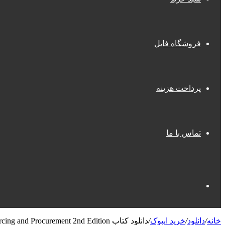
فروشگاه فایل
پرداخت هزینه
تماس با ما
جستجو
خانه
/
دانلود
/
خرید ایبوک
/
دانلود کتاب SAP S/4HANA Sourcing and Procurement 2nd Edition