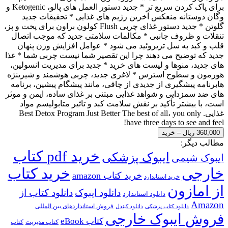
برای پاک کردن سریع تر * جدید دستور العمل های پالو، Ketogenic و
وگان دوستانه منعکس آخرین رژیم های غذایی * تحقیقات جدید
گلوتن * جدید دستور غذای چربی Flush کولون براون برای پخت و پز،
تنقلات و ظروف جانبی * مکالمات سلامتی جدید که موجب اتصال
قلب و کبد به سل تریروئید می شود * عوامل افزایش وزن پنهان
جدید که توضیح می دهند چرا این تقصیر شما نیست چربی شما * غذا
های جدید، منوها و لیست های خرید * جدید برای مدیریت انسولین،
هورمون و سطوح استرس * لاغری جدید، چربی هوشمند و شیرینژه
هابرنامه پیشگیری از جدیدی از چاقی، مانند پیشگام پیشین، برنامه
های ضد سمزدایی و شواهد غذایی مبتنی بر غذای ساده، ایمن و موثر
است، با بیشتر تأکید بر نقش سلامت کبد و تاثیر متابولیسم مواد
غذایی. Best Detox Program Just Better The best of all، you only
have three days to see and feel!
360,000 ریال – خرید
مطالب دیگر:
خرید pdf کتاب
ایبوک پزشکی
ایبوک شیمی
خارجی
خرید کتاب
خرید کتاب amazon
خرید استاندارد
از امازون
دانلود ایبوک
دانلود کتاب از
دانلود استاندارد
Amazon
فروش استانداردهای بین المللی
دانلود کتاب پزشکی
دانلود کیندل
فروش ایبوک خارجی
کتاب eBook
کتاب مدیریت
کتاب