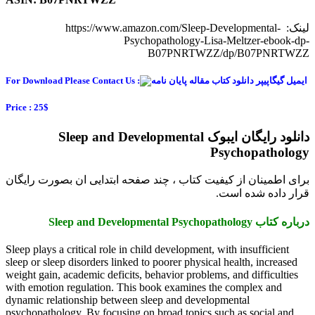
لینک: https://www.amazon.com/Sleep-Developmental-
Psychopathology-Lisa-Meltzer-ebook-dp-
B07PNRTWZZ/dp/B07PNRTWZZ
For Download Please Contact Us :
Price : 25$
دانلود رایگان ایبوک Sleep and Developmental
Psychopathology
برای اطمینان از کیفیت کتاب ، چند صفحه ابتدایی ان بصورت رایگان
قرار داده شده است.
درباره کتاب Sleep and Developmental Psychopathology
Sleep plays a critical role in child development, with insufficient
sleep or sleep disorders linked to poorer physical health, increased
weight gain, academic deficits, behavior problems, and difficulties
with emotion regulation. This book examines the complex and
dynamic relationship between sleep and developmental
psychopathology. By focusing on broad topics such as social and