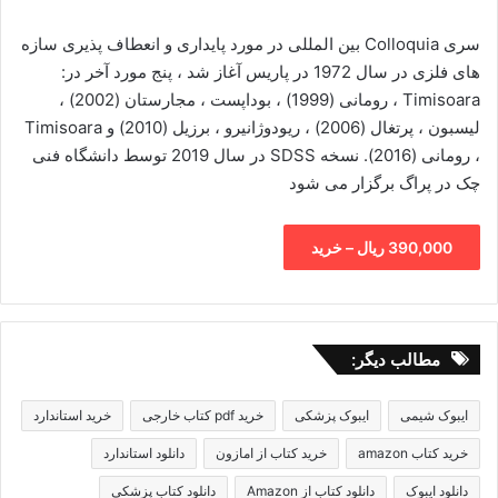
سری Colloquia بین المللی در مورد پایداری و انعطاف پذیری سازه
های فلزی در سال 1972 در پاریس آغاز شد ، پنج مورد آخر در:
Timisoara ، رومانی (1999) ، بوداپست ، مجارستان (2002) ،
لیسبون ، پرتغال (2006) ، ریودوژانیرو ، برزیل (2010) و Timisoara
، رومانی (2016). نسخه SDSS در سال 2019 توسط دانشگاه فنی
چک در پراگ برگزار می شود
390,000 ریال – خرید
مطالب دیگر:
ایبوک شیمی
ایبوک پزشکی
خرید pdf کتاب خارجی
خرید استاندارد
خرید کتاب amazon
خرید کتاب از امازون
دانلود استاندارد
دانلود ایبوک
دانلود کتاب از Amazon
دانلود کتاب پزشکی