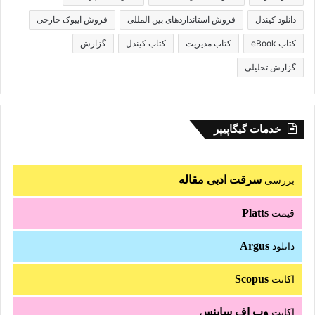
دانلود کیندل
فروش استانداردهای بین المللی
فروش ایبوک خارجی
کتاب eBook
کتاب مدیریت
کتاب کیندل
گزارش
گزارش تحلیلی
خدمات گیگاپیپر
سرقت ادبی مقاله
بررسی
Platts
قیمت
Argus
دانلود
Scopus
اکانت
وب اف ساینس
اکانت