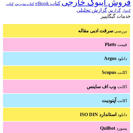
فروش ایبوک خارجی
کتاب eBook
کتاب مدیریت
کتاب
گزارش تحلیلی
گزارش
کیندل
خدمات گیگاپیپر
سرقت ادبی مقاله
بررسی
Platts
قیمت
Argus
دانلود
Scopus
اکانت
وب اف ساینس
اکانت
آپتودیت
اکانت
استاندارد ISO DIN
دانلود
Quilbot
پسورد