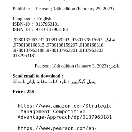
Publisher ‏ : ‎ Pearson; 18th edition (February 25, 2023)
Language ‏ : ‎ English
ISBN-10 ‏ : ‎ 0137963181
ISBN-13 ‏ : ‎ 978-0137963188
شابک: 9780137897667, 9780137963232,0138159203,
0138168318, 9780138159207, 9780138168315,
0137963203, 9780137963201, 9780137963188,
0137963181
ناشر: Pearson; 18th edition (January 3, 2023)
Send email to download :
Price : 25$
https://www.amazon.com/Strategic
-Management-Competitive-
Advantage-Approach/dp/0137963181

https://www.pearson.com/en-