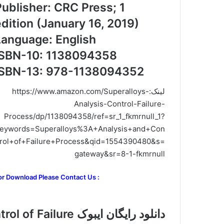
Publisher: CRC Press; 1
edition (January 16, 2019)
Language: English
ISBN-10: 1138094358
ISBN-13: 978-1138094352
لینک:https://www.amazon.com/Superalloys-
Analysis-Control-Failure-
Process/dp/1138094358/ref=sr_1_fkmrnull_1?
eywords=Superalloys%3A+Analysis+and+Con
trol+of+Failure+Process&qid=1554390480&s=
gateway&sr=8-1-fkmrnull
or Download Please Contact Us :
دانلود رایگان ایبوک 