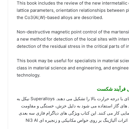
This book includes the review of the new intermetallic 
lattice parameters, orientation relationships between 
the Co3(Al,W)-based alloys are described.
Non-destructive magnetic point control of the martensit
a new method for detection of the local sites with inter
detection of the residual stress in the critical parts of 
This book may be useful for specialists in material scie
class in material science and engineering, and enginee
technology.
Superalloys یک طبقه از مواد ساختاری برای کاربردهای با درجه حرارت بالا را تشکیل می دهند. Superalloys نیکل به
بین های گاز استفاده می شود به دلیل خزش، خستگی و مقاومت
دمایی کار می کنند. این کتاب ویژگی های دیاگرام فازی سه بعدی
Ni-Al-X (X = {Co، Fe، Nb، Ti، Cr} را ارائه می دهد)، اثرات آلیاژینگ بر روی خواص مکانیکی و زنجیره ای Ni3 Al