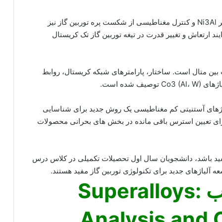
شرح فرومغناطیس ناشی از فشار در آلیاژهای مبتنی بر Ni3Al و کنترل مغناطیسی از شکست پره توربین گاز نیز
د ارتعاش و تغییر قدرت در تیغه توربین گاز تک کریستال
 بین متال است. ساختار، پارامترهای شبکه کریستال، روابط
شده است.
اژهای آستنیتی کم مغناطیسی یک روش جدید برای شناسایی
ای تعیین استرس باقی مانده در بخش های بحرانی محصولات
د باشد، دانشجویان سال اول تحصیلات تکمیلی در کلاس درس
 آلیاژهای جدید برای تکنولوژی توربین گاز مفید هستند.
فهرست مطالب کتاب Superalloys:
Analysis and C