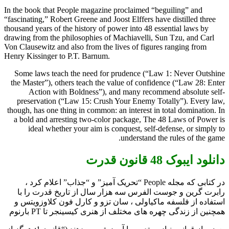
In the book that People magazine proclaimed “beguiling” and
“fascinating,” Robert Greene and Joost Elffers have distilled three
thousand years of the history of power into 48 essential laws by
drawing from the philosophies of Machiavelli, Sun Tzu, and Carl
Von Clausewitz and also from the lives of figures ranging from
Henry Kissinger to P.T. Barnum.
Some laws teach the need for prudence (“Law 1: Never Outshine
the Master”), others teach the value of confidence (“Law 28: Enter
Action with Boldness”), and many recommend absolute self-
preservation (“Law 15: Crush Your Enemy Totally”). Every law,
though, has one thing in common: an interest in total domination. In
a bold and arresting two-color package, The 48 Laws of Power is
ideal whether your aim is conquest, self-defense, or simply to
understand the rules of the game.
دانلود ایبوک 48 قانون قدرت
در کتابی که مجله People “تحریک آمیز” و “جذاب” اعلام کرد ،
رابرت گرین و جوست الفرس سه هزار سال از تاریخ قدرت را با
استفاده از فلسفه ماکیاولی ، سان تزو و کارل فون کلاوزویتس و
همچنین از زندگی چهره های مختلف از هنری کیسینجر تا PT بارنوم