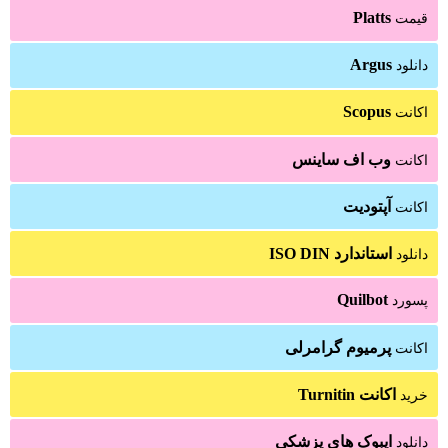
Platts
قیمت
Argus
دانلود
Scopus
اکانت
وب اف ساینس
اکانت
آپتودیت
اکانت
استاندارد ISO DIN
دانلود
Quilbot
پسورد
پرمیوم گرامرلی
اکانت
اکانت Turnitin
خرید
ایبوک های پزشکی
دانلود