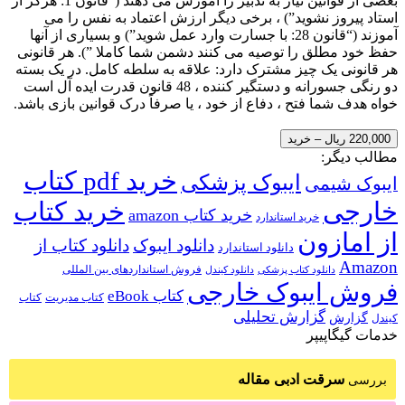
بعضی از قوانین نیاز به تدبیر را آموزش می دهند (“قانون 1: هرگز از
استاد پیروز نشوید”) ، برخی دیگر ارزش اعتماد به نفس را می
آموزند (“قانون 28: با جسارت وارد عمل شوید”) و بسیاری از آنها
حفظ خود مطلق را توصیه می کنند دشمن شما کاملا ”). هر قانونی
هر قانونی یک چیز مشترک دارد: علاقه به سلطه کامل. در یک بسته
دو رنگی جسورانه و دستگیر کننده ، 48 قانون قدرت ایده آل است
خواه هدف شما فتح ، دفاع از خود ، یا صرفاً درک قوانین بازی باشد.
220,000 ریال – خرید
مطالب دیگر:
خرید pdf کتاب
ایبوک پزشکی
ایبوک شیمی
خارجی
خرید کتاب
خرید کتاب amazon
خرید استاندارد
از امازون
دانلود ایبوک
دانلود کتاب از
دانلود استاندارد
Amazon
فروش استانداردهای بین المللی
دانلود کتاب پزشکی
دانلود کیندل
فروش ایبوک خارجی
کتاب eBook
کتاب مدیریت
کتاب
گزارش تحلیلی
گزارش
کیندل
خدمات گیگاپیپر
سرقت ادبی مقاله
بررسی