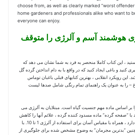
choose from, as well as clearly marked “worst offenders”
home gardeners and professionals alike who want to bui
everyone can enjoy.
ازی هوشمند آسم و آلرژی را متوقف
هستید ، این کتاب کاملا منحصر به فرد به شما نشان می دهد که
 کنید و باغی ایجاد کنید که در واقع با به دام انداختن گرده گل
این رویکرد انقلابی ، بهترین کتابهای قبلی باغبان توماس
اغ – را به عنوان یک راهنمای تمام رنگی شامل صدها لیست
 بر اساس ماده مهم جنسیت گیاه است. مبتلایان به آلرژی می
د با “صفحه گرده” ماده مسدود کننده گرده ، علائم آنها را کاهش
دهند یا از بین ببرند. بیش از 3000 لیست گیاهان وجود دارد ، همراه با مقیاس آسان برای استفاده از آلرژی 1 تا 10. با
همچنین “بدترین مجرمان” به وضوح مشخص شده برای جلوگیری از