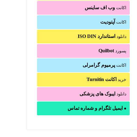
وب اف ساینس
اکانت
آپتودیت
اکانت
استاندارد ISO DIN
دانلود
Quilbot
پسورد
پرمیوم گرامرلی
اکانت
اکانت Turnitin
خرید
ایبوک های پزشکی
دانلود
ایمیل تلگرام و شماره تماس
●