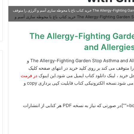
ایبوک The Allergy-Fighting Garden Stop Asthma and Allergies with Smart Landscaping خرید کتاب باغ با محوطه سازی آسم و آلرژی را متوقف
The Allergy-Fighting Garden Sto
and Allergie
برای دانلود ایبوک The Allergy-Fighting Garden Stop Asthma and Allergies with Smart Landscaping و
ا متوقف می کند بر روی کلید خرید در انتهای صفحه کلیک
ل خرید ، لینک دانلود کتاب
ایمیل می شود.این ایبوک
در فرمت
و به زبان انگلیسی ارسال می شود.نسخه الکترونیکی کتاب قابلیت کپی برداری copy و
[box type=”info” align=”alignright” class=”” width=””]در صورتی که نیاز به نسخه PDF هر کتابی از انتشارات