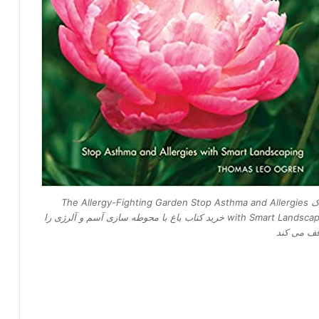
ایبوک The Allergy-Fighting Garden Stop Asthma and Allergies
with Smart Landscaping خرید کتاب باغ با محوطه سازی آسم و آلرژی را
قف می کند