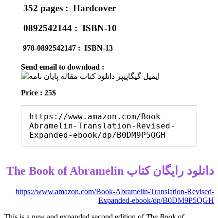
Hardcover ‏ : ‎
352 pages
ISBN-10 ‏ : ‎
0892542144
ISBN-13 ‏ : ‎
978-0892542147
Send email to download :
Price : 25$
https://www.amazon.com/Book-
Abramelin-Translation-Revised-
دانلود رایگان کتاب The Book of Abramelin
https://www.amazon.com/Book-Abramelin-Translation-Revised-
Expanded-ebook/dp/B0DM9P5QGH
This is a new and expanded second edition of
The Book of