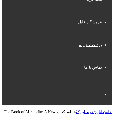
فروشگاه فایل
پرداخت هزینه
تماس با ما
جستجو
خانه
/
دانلود
/
خرید ایبوک
/
دانلود کتاب The Book of Abramelin: A New