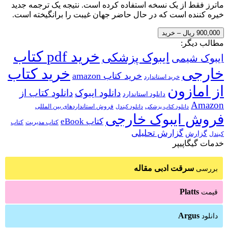
ماترز فقط از یک نسخه استفاده کرده است. نتیجه یک ترجمه جدید
خیره کننده است که در حال حاضر جهان غیبت را برانگیخته است.
900,000 ریال – خرید
مطالب دیگر:
خرید pdf کتاب
ایبوک پزشکی
ایبوک شیمی
خارجی
خرید کتاب
خرید کتاب amazon
خرید استاندارد
از امازون
دانلود ایبوک
دانلود کتاب از
دانلود استاندارد
Amazon
فروش استانداردهای بین المللی
دانلود کتاب پزشکی
دانلود کیندل
فروش ایبوک خارجی
کتاب eBook
کتاب مدیریت
کتاب
گزارش تحلیلی
گزارش
کیندل
خدمات گیگاپیپر
سرقت ادبی مقاله
بررسی
Platts
قیمت
Argus
دانلود