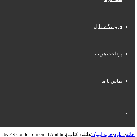
فروشگاه فایل
پرداخت هزینه
تماس با ما
جستجو
خانه
/
دانلود
/
خرید ایبوک
/
دانلود کتاب The Executive’S Guide to Internal Auditing