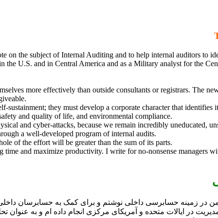
on the subject of Internal Auditing and to help internal auditors to iden
 the U.S. and in Central America and as a Military analyst for the Cen
mselves more effectively than outside consultants or registrars. The news
giveable.
 self-sustainment; they must develop a corporate character that identifie
afety and quality of life, and environmental compliance.
 physical and cyber-attacks, because we remain incredibly uneducated, un
through a well-developed program of internal audits.
le of the effort will be greater than the sum of its parts.
g time and maximize productivity. I write for no-nonsense managers with b
ی
 در زمینه حسابرسی داخلی نوشتم و برای کمک به حسابرسان داخلی د
ت در ایالات متحده و آمریکای مرکزی انجام داده ام و به عنوان تحلی