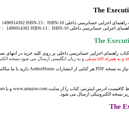
 ایبوک The Executive’S Guide to Internal Auditing و خرید کتاب راهنمای اجرایی حسابرسی داخلی ب
و به زبان انگلیسی ارسال می شود.نسخه الکترونیکی کتاب 
www.ama و یا books.google.com برای ما ارسال کنید (راههای ارتباطی در صفحه
ریز نسخه الکترونیکی ارسال می شود.