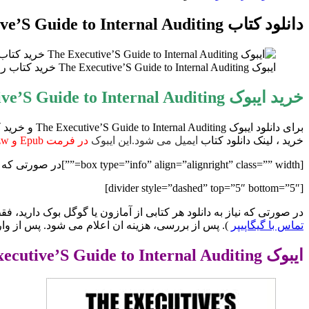
برای
دانلود کتاب The Executive’S Guide to Internal Auditing
ایبوک The Executive’S Guide to Internal Auditing خرید کتاب راهنمای اجرایی حسابرسی داخلی ISBN-10 ‏ : ‎ 1496914392 ISBN-13 ‏ : ‎ 978-1496914392
خرید ایبوک The Executive’S Guide to Internal Auditing
برای دانلود
خرید ، لینک دانلود کتاب
ایمیل می شود.این ایبوک
در فرمت Epub و azw و به همراه pdf تبدیلی
[box type=”info” align=”alignright” class=”” width=””]در صورتی که نیاز به نسخه PDF هر کتابی از انتشارات AuthorHouse دارید با ما مکاتبه کنید.[/box]
[divider style=”dashed” top=”5″ bottom=”5″]
در صورتی که نیاز به دانلود هر کتابی از آمازون یا گوگل بوک دارید، فقط کافیست ادرس اینترنتی کتاب را از سایت zon.com
تماس با گیگاپیپر
). پس از بررسی، هزینه ان اعلام می شود. پس از وا
ایبوک The Executive’S Guide to Internal Auditing