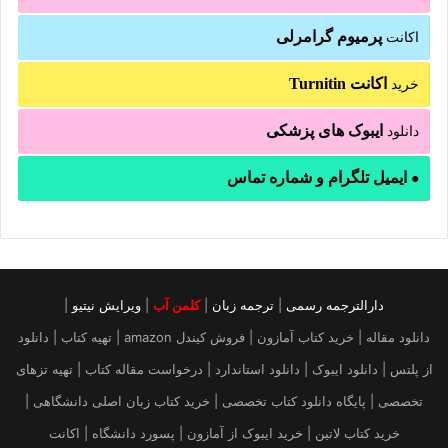
پرمیوم گرامرلی
اکانت
اکانت Turnitin
خرید
ایبوک های پزشکی
دانلود
ایمیل تلگرام و شماره تماس
●
دارالترجمه رسمی
|
ترجمه زبان
|
کلمن آب
|
ویرایش نیتیو
|
دانلود مقاله | خرید کتاب آمازون | فروش کیندل amazon | تهیه کتاب | دانلود
از پلتس | دانلود ایبوک | دانلود استاندارد | درخواست مقاله کتاب | تهیه تزهای
تخصصی | پایگاه دانلود کتاب تخصصی | خرید کتاب زبان اصلی دانشگاهی |
خرید کتاب لاتین | خرید ایبوک از آمازون | پسورد دانشگاه | اکانت