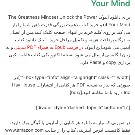
Your Mind
برای دانلود ایبوک The Greatness Mindset Unlock the Power
of Your Mind و خرید کتاب ذهنیت بزرگی قدرت ذهن شما را باز
می کند بر روی کلید خرید در انتهای صفحه کلیک کنید.پس از اتصال
به درگاه پرداخت هزینه و تکمیل مراحل خرید ، لینک دانلود کتاب
ایمیل می شود.این ایبوک
در فرمت Epub به همراه PDF تبدیلی
و به
زبان انگلیسی ارسال می شود.نسخه الکترونیکی کتاب قابلیت کپی
برداری copy و Paste دارد.
[box type=”info” align=”alignright” class=”” width=””]در
صورتی که نیاز به نسخه PDF هر کتابی از انتشارات
Hay House
‎
Inc
دارید با ما مکاتبه کنید.[/box]
[divider style=”dashed” top=”5″ bottom=”5″]
در صورتی که نیاز به دانلود هر کتابی از آمازون یا گوگل بوک دارید،
فقط کافیست ادرس اینترنتی کتاب را از سایت www.amazon.com