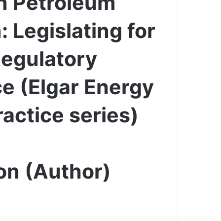
n Petroleum
: Legislating for
Regulatory
e (Elgar Energy
actice series)
on (Author)