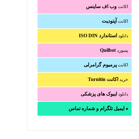
وب اف ساینس
اکانت
آپتودیت
اکانت
استاندارد ISO DIN
دانلود
Quilbot
پسورد
پرمیوم گرامرلی
اکانت
اکانت Turnitin
خرید
ایبوک های پزشکی
دانلود
ایمیل تلگرام و شماره تماس
●