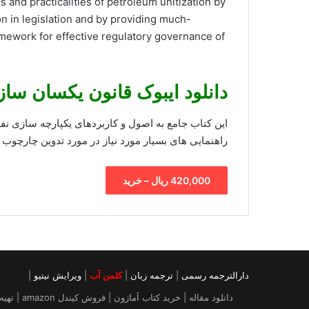
and practicalities of petroleum unitization by
on in legislation and by providing much-
amework for effective regulatory governance of
دانلود ایبوک قانون یکسان سا
این کتاب جامع به اصول و کاربردهای یکپارچه سازی نفت
راهنمایی های بسیار مورد نیاز در مورد تدوین چارچوب 
420,000 ریال – خرید
دارالترجمه رسمی
|
ترجمه زبان
|
کلمن آب
|
ویرایش نیتیو
|
دانلود م