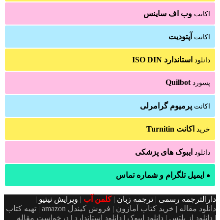
وب اف ساینس
اکانت
آپتودیت
اکانت
استاندارد ISO DIN
دانلود
Quilbot
پسورد
پرمیوم گرامرلی
اکانت
اکانت Turnitin
خرید
ایبوک های پزشکی
دانلود
ایمیل تلگرام و شماره تماس
●
دارالترجمه رسمی
|
ترجمه زبان
|
کلمن آب
|
ویرایش نیتیو
|
دانلود مقاله | خرید کتاب آمازون | فروش کیندل amazon | تهیه کتاب
| دانلود از پلتس | دانلود ایبوک | دانلود استاندارد | درخواست مقاله