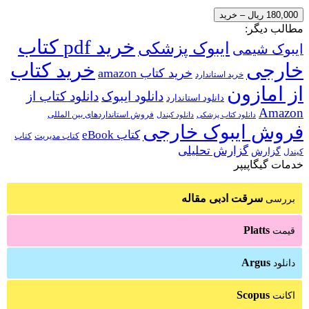
180,000 ریال – خرید
مطالب دیگر:
خرید pdf کتاب
ایبوک پزشکی
ایبوک شیمی
خارجی
خرید کتاب
خرید کتاب amazon
خرید استاندارد
از امازون
دانلود ایبوک
دانلود کتاب از
دانلود استاندارد
Amazon
فروش استانداردهای بین المللی
دانلود کتاب پزشکی
دانلود کیندل
فروش ایبوک خارجی
کتاب eBook
کتاب مدیریت
کتاب
گزارش تحلیلی
گزارش
کیندل
خدمات گیگاپیپر
سرقت ادبی مقاله
بررسی
Platts
قیمت
Argus
دانلود
Scopus
اکانت