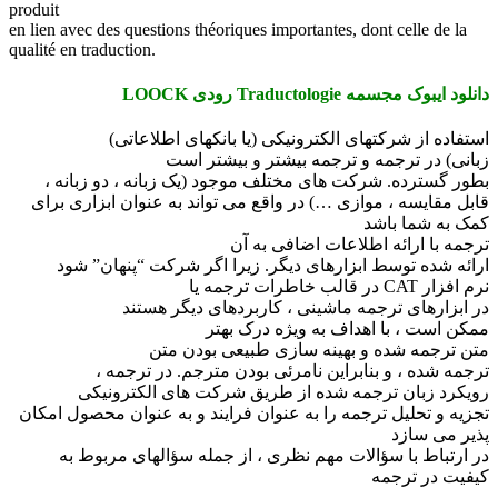
produit
en lien avec des questions théoriques importantes, dont celle de la
qualité en traduction.
دانلود ایبوک مجسمه Traductologie رودی LOOCK
استفاده از شرکتهای الکترونیکی (یا بانکهای اطلاعاتی)
زبانی) در ترجمه و ترجمه بیشتر و بیشتر است
بطور گسترده. شرکت های مختلف موجود (یک زبانه ، دو زبانه ،
قابل مقایسه ، موازی …) در واقع می تواند به عنوان ابزاری برای
کمک به شما باشد
ترجمه با ارائه اطلاعات اضافی به آن
ارائه شده توسط ابزارهای دیگر. زیرا اگر شرکت “پنهان” شود
نرم افزار CAT در قالب خاطرات ترجمه یا
در ابزارهای ترجمه ماشینی ، کاربردهای دیگر هستند
ممکن است ، با اهداف به ویژه درک بهتر
متن ترجمه شده و بهینه سازی طبیعی بودن متن
ترجمه شده ، و بنابراین نامرئی بودن مترجم. در ترجمه ،
رویکرد زبان ترجمه شده از طریق شرکت های الکترونیکی
تجزیه و تحلیل ترجمه را به عنوان فرایند و به عنوان محصول امکان
پذیر می سازد
در ارتباط با سؤالات مهم نظری ، از جمله سؤالهای مربوط به
کیفیت در ترجمه