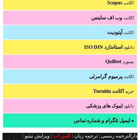
Scopus
اکانت
وب اف ساینس
اکانت
آپتودیت
اکانت
استاندارد ISO DIN
دانلود
Quilbot
پسورد
پرمیوم گرامرلی
اکانت
اکانت Turnitin
خرید
ایبوک های پزشکی
دانلود
ایمیل تلگرام و شماره تماس
●
دارالترجمه رسمی
|
ترجمه زبان
|
کلمن آب
|
ویرایش نیتیو
|