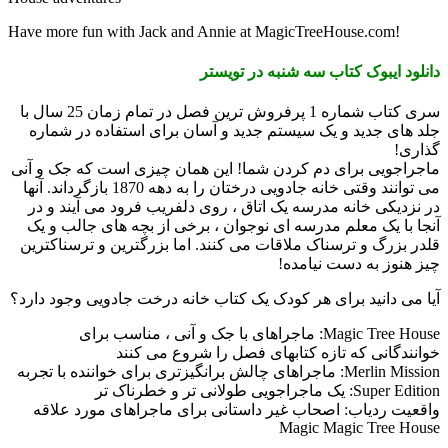
Have more fun with Jack and Annie at MagicTreeHouse.com!
دانلود ایبوک کتاب سه شنبه در تویستر
سری کتاب شماره 1 پرفروش ترین فصل در تمام زمان 25 سال با
جلد های جدید و یک سیستم جدید و آسان برای استفاده در شماره
گذاری!
ماجراجویی برای دم کردن شما! این همان چیزی است که جک و آنی
می توانند وقتی خانه جادویی درختان را به دهه 1870 بازگرداند. آنها
در نزدیکی خانه مدرسه یک اتاق ، روی دلفریب فرود می آیند و در
آنجا با یک معلم مدرسه ای نوجوان ، برخی از بچه های جالب و یک
قلدر بزرگ و ترسناک ملاقات می کنند. اما بزرگترین و ترسناکترین
چیز هنوز به دست نیامده!
آیا می دانید برای هر کودک یک کتاب خانه درخت جادویی وجود دارد؟
Magic Tree House: ماجراهای با جک و آنی ، مناسب برای
خوانندگانی که تازه کتابهای فصل را شروع می کنند
Merlin Mission: ماجراهای چالش برانگیزتری برای خواننده با تجربه
Super Edition: یک ماجراجویی طولانی تر و خطرناک تر
واقعیت ردیاب: اصحاب غیر داستانی برای ماجراهای مورد علاقه
Magic Magic Tree House