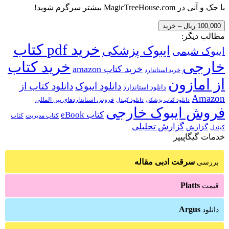
با جک و آنی در MagicTreeHouse.com بیشتر سرگرم شوید!
100,000 ریال – خرید
مطالب دیگر:
خرید pdf کتاب
ایبوک پزشکی
ایبوک شیمی
خارجی
خرید کتاب
خرید کتاب amazon
خرید استاندارد
از امازون
دانلود ایبوک
دانلود کتاب از
دانلود استاندارد
Amazon
فروش استانداردهای بین المللی
دانلود کتاب پزشکی
دانلود کیندل
فروش ایبوک خارجی
کتاب eBook
کتاب مدیریت
کتاب
گزارش تحلیلی
گزارش
کیندل
خدمات گیگاپیپر
سرقت ادبی مقاله
بررسی
Platts
قیمت
Argus
دانلود