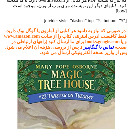
که نیاز به نسخه PDF هر کتابی از overdrive.com دارید با ما مکاتبه
کنید. کتابهای دیگر این نویسنده مری
پوپ آزبورن، موجود است.
[/box]
[divider style=”dashed” top=”5″ bottom=”5″]
در صورتی که نیاز به دانلود هر کتابی از آمازون یا گوگل بوک دارید،
فقط کافیست ادرس اینترنتی کتاب را از سایت www.amazon.com
و یا books.google.com برای ما ارسال کنید (راههای ارتباطی در
صفحه
تماس با گیگاپیپر
). پس از بررسی، هزینه ان اعلام می شود.
پس از واریز نسخه الکترونیکی ارسال می شود.