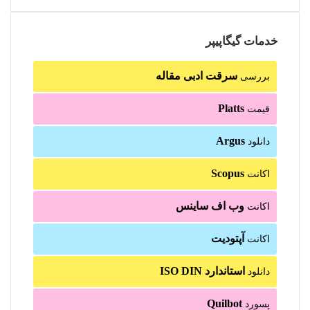
خدمات گیگاپیپر
سرقت ادبی مقاله
بررسی
Platts
قیمت
Argus
دانلود
Scopus
اکانت
وب اف ساینس
اکانت
آپتودیت
اکانت
استاندارد ISO DIN
دانلود
Quilbot
پسورد