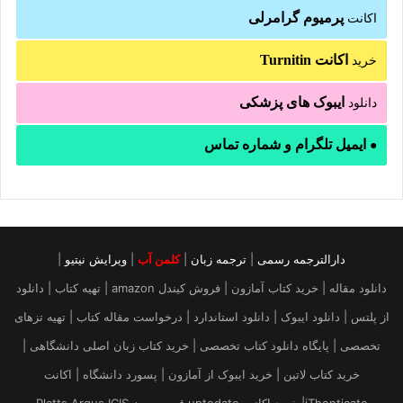
پرمیوم گرامرلی
اکانت
اکانت Turnitin
خرید
ایبوک های پزشکی
دانلود
ایمیل تلگرام و شماره تماس
●
دارالترجمه رسمی
|
ترجمه زبان
|
کلمن آب
|
ویرایش نیتیو
|
دانلود مقاله | خرید کتاب آمازون | فروش کیندل amazon | تهیه کتاب | دانلود
از پلتس | دانلود ایبوک | دانلود استاندارد | درخواست مقاله کتاب | تهیه تزهای
تخصصی | پایگاه دانلود کتاب تخصصی | خرید کتاب زبان اصلی دانشگاهی |
خرید کتاب لاتین | خرید ایبوک از آمازون | پسورد دانشگاه | اکانت
iThenticate| خريد اكانت uptodate قیمت بروز Platts Argus ICIS