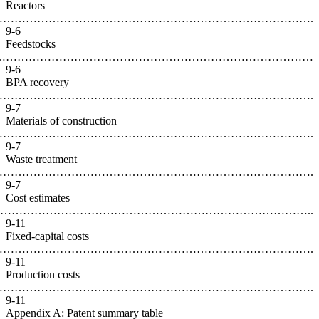
Reactors
……………………………………………………………
9-6
Feedstoc
………………………………………………………
9-6
BPA reco
……………………………………………………
9-7
Materials
……………………………………
9-7
Waste tre
…………………………………………………
9-7
Cost esti
……………………………………………………
9-11
Fixed-cap
……………………………………………
9-11
Productio
………………………………………………
9-11
Appendix