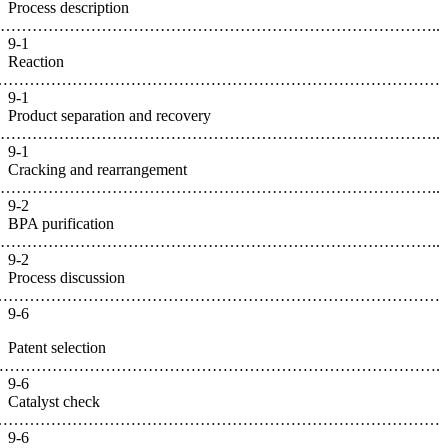
Process d
………………………………………………
9-1
Reaction
…………………………………………………………
9-1
Product s
…………………………
9-1
Cracking
………………………………
9-2
BPA purif
………………………………………………
9-2
Process d
………………………………………………
9-6
Patent se
…………………………………………………
9-6
Catalyst 
…………………………………………………
9-6