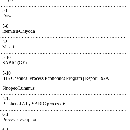
…………………………………………………………………
5-8
Dow
……………………………………………………………………
5-8
Idemitsu
…………………………………………………
5-9
Mitsui
………………………………………………………………
5-10
SABIC (
………………………………………………………
5-10
IHS Chem
Sinopec
………………………………………………
5-12
6. Bisphe
…………………………………
6-1
Process d
…………………………………………………
6-1