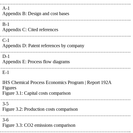
………………………………
A-1
Appendix
………………………………
B-1
Appendix
………………………………………
C-1
Appendix
…………………
D-1
Appendix
……………………………
E-1
IHS Chem
Figures
Figure 3.
……………………………
3-5
Figure 3.
………………………
3-6
Figure 3
…………………………