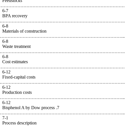
Feedstoc
…………………………………………………………
6-7
BPA reco
………………………………………………………
6-8
Materials
………………………………………
6-8
Waste tre
……………………………………………………
6-8
Cost esti
………………………………………………………
6-12
Fixed-cap
………………………………………………
6-12
Productio
…………………………………………………
6-12
7. Bisphe
……………………………………
7-1
Process d