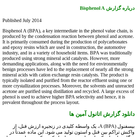
Publishe
Bisphenol
produced 
It is pri
and epoxy
industry,
produced 
demanding
benign pr
mineral a
typically
more crys
acetone a
phenol is
prevalent
، از
اً در