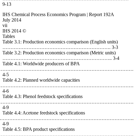
9-13
IHS Chem
July 201
vii
Tables
Table 3.1
…………
Table 3.2
…………
Table 4.
………………………
4-5
Table 4.2
………………………
4-6
Table 4.3
……………………
4-9
Table 4.4
……………………
4-9
Table 4.5
…………………………