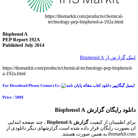
Bispheno
PEP Rep
Publishe
https://i
a-192a.h
For Downlo
Price : 50
بتدایی
ودی از