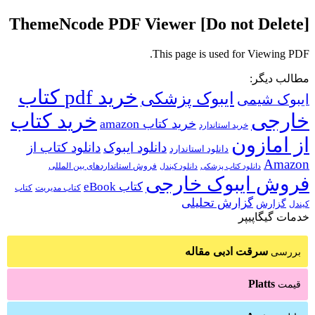
ThemeNcode PDF Viewer [Do not Delete]
This page is used for Viewing PDF.
مطالب دیگر:
خرید pdf کتاب
ایبوک پزشکی
ایبوک شیمی
خارجی
خرید کتاب
خرید کتاب amazon
خرید استاندارد
از امازون
دانلود ایبوک
دانلود کتاب از
دانلود استاندارد
Amazon
فروش استانداردهای بین المللی
دانلود کتاب پزشکی
دانلود کیندل
فروش ایبوک خارجی
کتاب eBook
کتاب مدیریت
کتاب
گزارش تحلیلی
گزارش
کیندل
خدمات گیگاپیپر
سرقت ادبی مقاله
بررسی
Platts
قیمت