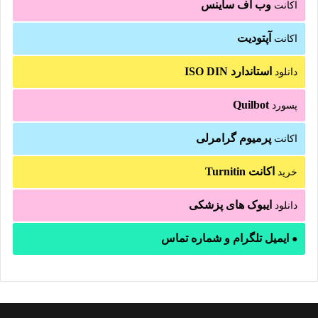
وب اف ساینس
اکانت
آپتودیت
اکانت
استاندارد ISO DIN
دانلود
Quilbot
پسورد
پرمیوم گرامرلی
اکانت
اکانت Turnitin
خرید
ایبوک های پزشکی
دانلود
ایمیل تلگرام و شماره تماس
●