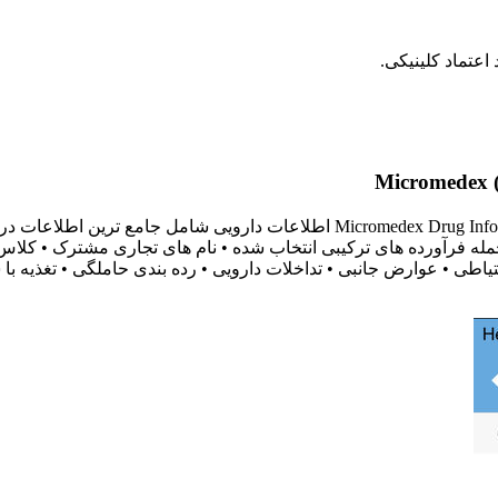
عتماد کلینیکی.
اطلاعات خود را راجع به مواد مخدر افزایش دهید،با نرم افزار ex Drug Information
45، پوشش: • نام عمومی، از جمله فرآورده های ترکیبی انتخاب شده • نام های تجاری 
اطی • عوارض جانبی • تداخلات دارویی • رده بندی حاملگی • تغذیه با