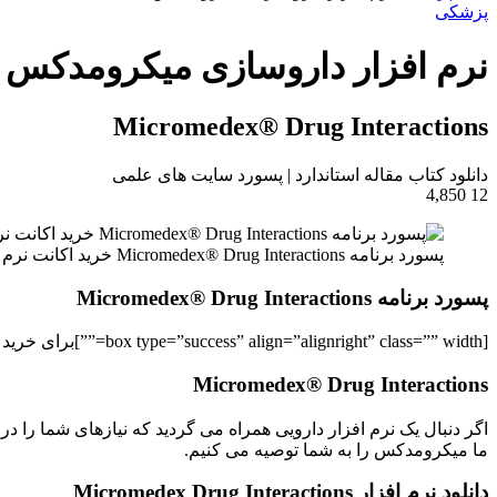
برای
پزشکی
نرم افزار داروسازی میکرومدکس (Micromedex
Micromedex® Drug Interactions
دانلود کتاب مقاله استاندارد | پسورد سایت های علمی
4,850
12
پسورد برنامه Micromedex® Drug Interactions خرید اکانت نرم افزار داروسازی میکرومدکس
پسورد برنامه Micromedex® Drug Interactions
[box type=”success” align=”alignright” class=”” width=””]برای خرید پسورد برنامه Micromedex Drug Interactions که یکی از برنامه های مفید رشته فارماکولوژی است با ما مکاتبه کنید.[/box]
Micromedex® Drug Interactions
اگر دنبال یک نرم افزار دارویی همراه می گردید که نیازهای شما را
ما میکرومدکس را به شما توصیه می کنیم.
دانلود نرم افزار Micromedex Drug Interactions