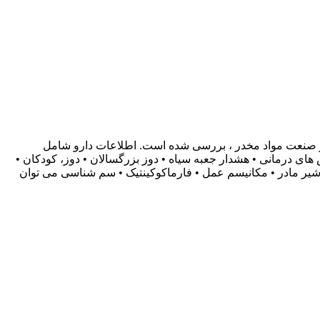
Micromed اطلاعات دارویی شامل جامع ترین اطلاعات در صنعت مواد مخدر ، بررسی شده است. اطلاعات دارو شامل
مشترک • کلاس های درمانی • هشدار جعبه سیاه • دوز بزرگسالان • دوز، کودکان •
 شیر مادر • مکانیسم عمل • فارماکوکینتیک • سم شناسی می توان