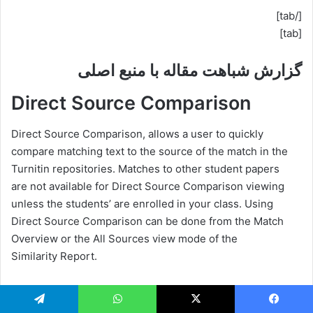
[/tab]
[tab]
گزارش شباهت مقاله با منبع اصلی
Direct Source Comparison
Direct Source Comparison, allows a user to quickly
compare matching text to the source of the match in the
Turnitin repositories. Matches to other student papers
are not available for Direct Source Comparison viewing
unless the students’ are enrolled in your class. Using
Direct Source Comparison can be done from the Match
Overview or the All Sources view mode of the
Similarity Report.
Users can either view the Direct Source Comparison as a
glimpse within the paper or as the Full Source Text within
یس بوک
X
واتس آپ
تلگرام