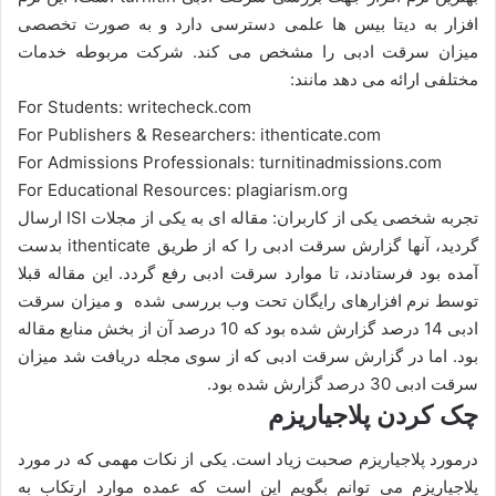
افزار به دیتا بیس ها علمی دسترسی دارد و به صورت تخصصی
میزان سرقت ادبی را مشخص می کند. شرکت مربوطه خدمات
مختلفی ارائه می دهد مانند:
For Students: writecheck.com
For Publishers & Researchers: ithenticate.com
For Admissions Professionals: turnitinadmissions.com
For Educational Resources: plagiarism.org
تجربه شخصی یکی از کاربران: مقاله ای به یکی از مجلات ISI ارسال
گردید، آنها گزارش سرقت ادبی را که از طریق ithenticate بدست
آمده بود فرستادند، تا موارد سرقت ادبی رفع گردد. این مقاله قبلا
توسط نرم افزارهای رایگان تحت وب بررسی شده و میزان سرقت
ادبی 14 درصد گزارش شده بود که 10 درصد آن از بخش منابع مقاله
بود. اما در گزارش سرقت ادبی که از سوی مجله دریافت شد میزان
سرقت ادبی 30 درصد گزارش شده بود.
چک کردن پلاجیاریزم
درمورد پلاجیاریزم صحبت زیاد است. یکی از نکات مھمی که در مورد
پلاجیاریزم می توانم بگویم این است که عمده موارد ارتکاب به