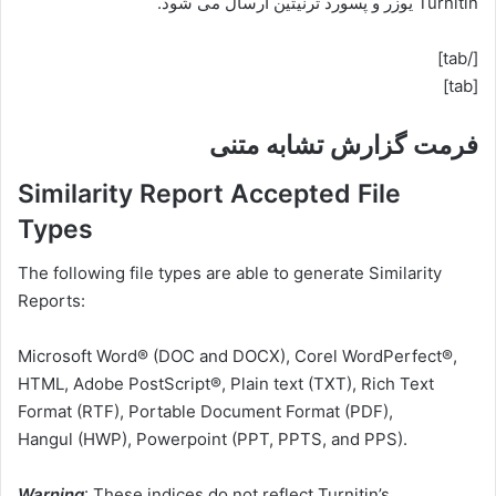
Turnitin یوزر و پسورد ترنیتین ارسال می شود.
[/tab]
[tab]
فرمت گزارش تشابه متنی
Similarity Report Accepted File
Types
The following file types are able to generate Similarity
Reports:
Microsoft Word® (DOC and DOCX), Corel WordPerfect®,
HTML, Adobe PostScript®, Plain text (TXT), Rich Text
Format (RTF), Portable Document Format (PDF),
Hangul (HWP), Powerpoint (PPT, PPTS, and PPS).
Warning
: These indices do not reflect Turnitin’s