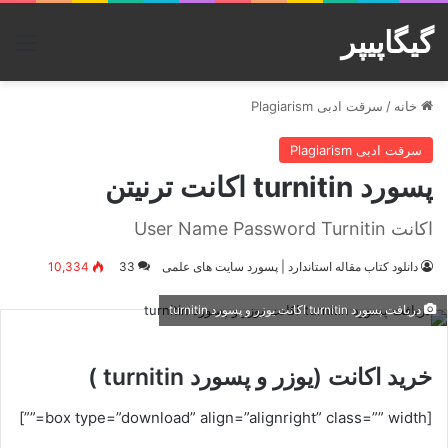
گیگاپیپر
منو
خانه
/
سرقت ادبی Plagiarism
سرقت ادبی Plagiarism
پسورد turnitin اکانت ترنیتن
اکانت User Name Password Turnitin
دانلود کتاب مقاله استاندارد | پسورد سایت های علمی
33
10,334
دریافت پسورد turnitin اکانت یوزر و پسورد turnitin
خرید اکانت (یوزر و پسورد turnitin )
[box type=”download” align=”alignright” class=”” width=””]