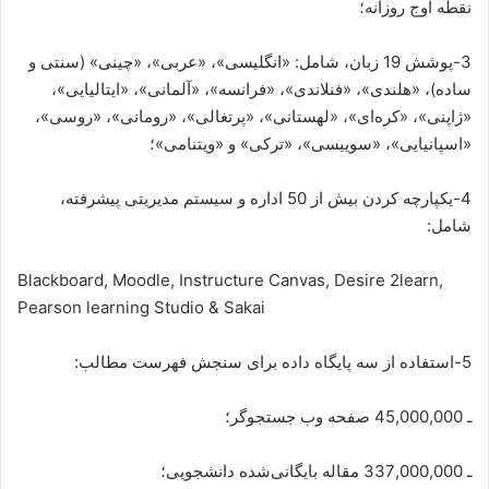
نقطه اوج روزانه؛
3-پوشش 19 زبان، شامل: «انگلیسی»، «عربی»، «چینی» (سنتی و
ساده)، «هلندی»، «فنلاندی»، «فرانسه»، «آلمانی»، «ایتالیایی»،
«ژاپنی»، «کره‌ای»، «لهستانی»، «پرتغالی»، «رومانی»، «روسی»،
«اسپانیایی»، «سوییسی»، «ترکی» و «ویتنامی»؛
4-یکپارچه کردن بیش از 50 اداره و سیستم مدیریتی پیشرفته،
شامل:
Blackboard, Moodle, Instructure Canvas, Desire 2learn,
Pearson learning Studio & Sakai
5-استفاده از سه پایگاه داده برای سنجش فهرست مطالب:
ـ 45,000,000 صفحه وب جستجوگر؛
ـ 337,000,000 مقاله بایگانی‌شده دانشجویی؛