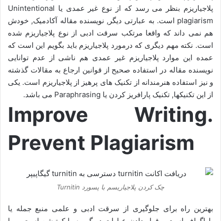
پلاجیاریزم بنظر می رسد که از نوع غیر عمدی یا Unintentional
plagiarism است. به عبارتی دیگر, نویسنده مقاله آکادمیک, خودش
ھم نمی داند که واقعا مرتکب سرقت ادبی از نوع پلاجیاریزم شده
است. نکته مھم دیگری که درمورد پلاجیاریزم باید بگویم این است که
عمده این موارد پلاجیاریزم غیر عمدی ھم ناشی از عدم توانایی
نویسنده مقاله در استفاده صحیح از قوانین ارجاع به مقالات گذشته
و نیز استفاده ھنرمندانه از تکنیک ھای پرھیز از پلاجیاریزم است. یکی
از این تکنیکھا, تکنیک پارافریز کردن یا Paraphrasing می باشد.
Improve Writing.
Prevent Plagiarism
چک کردن پلاجیاریسم با پسورد Turnitin
بهترین راه برای جلوگیری از سرقت ادبی و علمی منبع جمله یا
پاراگراف است و قرار دادن عبارات در گیومه یا کوتیشن است. و یا