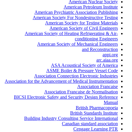
American Nuclear Society
American Petroleum Institute
American Psychiatric Association Publishing
American Society For Nondestructive Testing
American Society for Testing Materials
American Society of Civil Engineers
American Society of Heating Refrigerating & Air-
conditioning Engineers
American Society of Mechanical Engineers
and Reconstruction
appi.org
arc.aiaa.org
ASA Acoustical Society of America
ASME Boiler & Pressure Vessel Code
Association Connection Electronic Industries
Association for the Advancement of Medical Instrumentation
Association Francaise
Association Française de Normalisation
BICSI Electronic Safety and Security Design Reference
Manual
British Pharmacopoeia
British Standards Institute
Building Industry Consulting Service International
Canadian standard association
Cengage Learning PTR