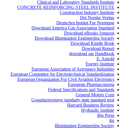
Clinical and Laboratory Standards Institute
CONCRETE REINFORCING STEEL INSTITUTE
Construction Industry Institute
Det Norske Veritas
Deutsches Institut Fur Normung
Download America Gas Association Standard
Download eBooks Amazon
Download Illumination Engineering Society
Download Kindle Book
Download Report
download sae Handbook
E. Arnold
Energy Institute
European Association of Aerospace Industries
European Committee for Electrotechnical Standardization
European Organization For Civil Aviation Electronics
European Pharmacopoeia
Federal Specifications and Standards
General Motors Corp
Gosudarstvennye standarty state standard gost
Harvard Business Review
Hydraulic institute
Ibis Press
ihs
Illuminating Engineering Society