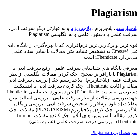
Plagiarism
پلاجیاریسم
، پلاجریزم ،
پلاجیاریزم
و به عبارتی دیگر سرقت ادبی،
سرقت علمی یا دستبرد علمی و به انگلیسی Plagiarism
قوی‌ترین و پرکاربردترین نرم‌افزاری که با بهره‌گیری از پایگاه داده
غنی Crossref به تشخیص تشابه متن مقالات با سایر اسناد علمی
می‌پردازد iThenticate است.
معرفي پايگاه هاي شناسايي سرقت علمي | رفع سرقت ادبی یا
Plagiarism با پارافرایز صحیح | چک کردن مقالات انگلیسی از نظر
سرقت علمی (پلاجیاریزم) | پلاجیاریسم چک | بررسی سرقت ادبی
مقاله و اکانت iThenticate | چک کردن سرقت ادبی با ایدنتیکیت |
دسترسی به سایت iThenticate | خرید پسورد اختصاصی ithenticate
جهت بررسی مقالات از نظر سرقت علمی | بررسی اصالت متن
مقالات | دانلود نرم‌افزار تشخیص سرقت ادبی | بررسی رایگان
پلاگیاریسم | چک کردن پلاجیاریزم (PLAGIARISM) مقالات | چک
کردن مقاله با سرويس های آنلاين چک کننده مقالات Turnitin,
iThenticate | بررسی درصد سرقت علمی (تشابه متنی)
سرقت ادبی Plagiarism