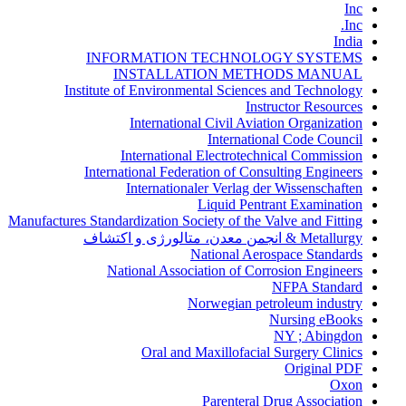
Inc
Inc.
India
INFORMATION TECHNOLOGY SYSTEMS
INSTALLATION METHODS MANUAL
Institute of Environmental Sciences and Technology
Instructor Resources
International Civil Aviation Organization
International Code Council
International Electrotechnical Commission
International Federation of Consulting Engineers
Internationaler Verlag der Wissenschaften
Liquid Pentrant Examination
Manufactures Standardization Society of the Valve and Fitting
Metallurgy & انجمن معدن، متالورژی و اکتشاف
National Aerospace Standards
National Association of Corrosion Engineers
NFPA Standard
Norwegian petroleum industry
Nursing eBooks
NY ; Abingdon
Oral and Maxillofacial Surgery Clinics
Original PDF
Oxon
Parenteral Drug Association