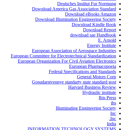
Deutsches Institut Fur Normung
Download America Gas Association Standard
Download eBooks Amazon
Download Illumination Engineering Society
Download Kindle Book
Download Report
download sae Handbook
E. Arnold
Energy Institute
European Association of Aerospace Industries
European Committee for Electrotechnical Standardization
European Organization For Civil Aviation Electronics
European Pharmacopoeia
Federal Specifications and Standards
General Motors Corp
Gosudarstvennye standarty state standard gost
Harvard Business Review
Hydraulic institute
Ibis Press
ihs
Illuminating Engineering Society
Inc
Inc.
India
INFORMATION TECHNOLOGY SYSTEMS