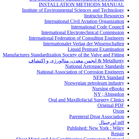
INSTALLATION METHODS MANUAL
Institute of Environmental Sciences and Technology
Instructor Resources
International Civil Aviation Organization
International Code Council
International Electrotechnical Commission
International Federation of Consulting Engineers
Internationaler Verlag der Wissenschaften
Liquid Pentrant Examination
Manufactures Standardization Society of the Valve and Fitting
Metallurgy & انجمن معدن، متالورژی و اکتشاف
National Aerospace Standards
National Association of Corrosion Engineers
NFPA Standard
Norwegian petroleum industry
Nursing eBooks
NY ; Abingdon
Oral and Maxillofacial Surgery Clinics
Original PDF
Oxon
Parenteral Drug Association
pdf اورجینال
Published: New York : Wiley
Repair