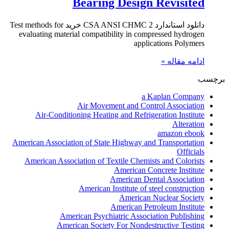
Bearing Design Revisited
دانلود استاندارد CSA ANSI CHMC 2 خرید Test methods for
evaluating material compatibility in compressed hydrogen
applications Polymers
ادامه مقاله »
برچسب
a Kaplan Company
Air Movement and Control Association
Air-Conditioning Heating and Refrigeration Institute
Alteration
amazon ebook
American Association of State Highway and Transportation
Officials
American Association of Textile Chemists and Colorists
American Concrete Institute
American Dental Association
American Institute of steel construction
American Nuclear Society
American Petroleum Institute
American Psychiatric Association Publishing
American Society For Nondestructive Testing