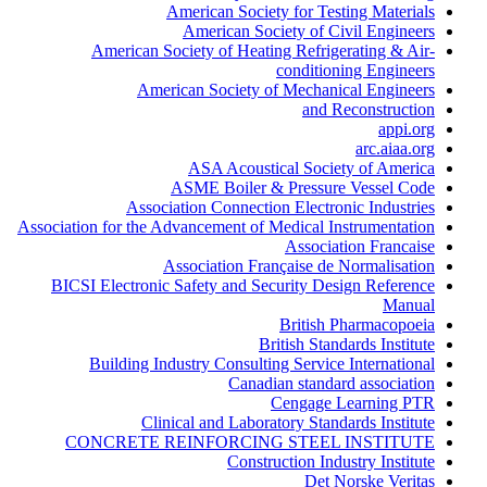
American Society for Testing Materials
American Society of Civil Engineers
American Society of Heating Refrigerating & Air-
conditioning Engineers
American Society of Mechanical Engineers
and Reconstruction
appi.org
arc.aiaa.org
ASA Acoustical Society of America
ASME Boiler & Pressure Vessel Code
Association Connection Electronic Industries
Association for the Advancement of Medical Instrumentation
Association Francaise
Association Française de Normalisation
BICSI Electronic Safety and Security Design Reference
Manual
British Pharmacopoeia
British Standards Institute
Building Industry Consulting Service International
Canadian standard association
Cengage Learning PTR
Clinical and Laboratory Standards Institute
CONCRETE REINFORCING STEEL INSTITUTE
Construction Industry Institute
Det Norske Veritas