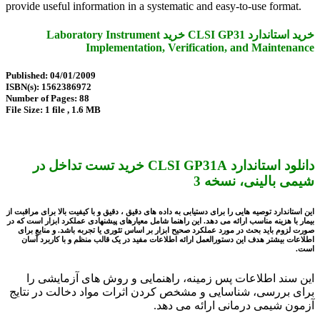
provide useful information in a systematic and easy-to-use format.
خرید استاندارد CLSI GP31 خرید Laboratory Instrument
Implementation, Verification, and Maintenance
Published: 04/01/2009
ISBN(s): 1562386972
Number of Pages: 88
File Size: 1 file , 1.6 MB
دانلود استاندارد CLSI GP31A خرید تست تداخل در
شیمی بالینی، نسخه 3
این استاندارد توصیه هایی را برای دستیابی به داده های دقیق ، دقیق و با کیفیت بالا برای مراقبت از
بیمار با هزینه مناسب ارائه می دهد. این راهنما شامل معیارهای پیشنهادی عملکرد ابزار است که در
صورت لزوم باید بحث در مورد عملکرد صحیح ابزار بر اساس تئوری یا تجربه باشد. و منابع برای
اطلاعات بیشتر هدف این دستورالعمل ارائه اطلاعات مفید در یک قالب منظم و با کاربرد آسان
است.
این سند اطلاعات پس زمینه، راهنمایی و روش های آزمایشی را
برای بررسی، شناسایی و مشخص کردن اثرات مواد دخالت در نتایج
آزمون شیمی درمانی ارائه می دهد.