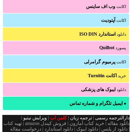
وب اف ساینس
اکانت
آپتودیت
اکانت
استاندارد ISO DIN
دانلود
Quilbot
پسورد
پرمیوم گرامرلی
اکانت
اکانت Turnitin
خرید
ایبوک های پزشکی
دانلود
ایمیل تلگرام و شماره تماس
●
دارالترجمه رسمی
|
ترجمه زبان
|
کلمن آب
|
ویرایش نیتیو
|
دانلود مقاله | خرید کتاب آمازون | فروش کیندل amazon | تهیه کتاب
| دانلود از پلتس | دانلود ایبوک | دانلود استاندارد | درخواست مقاله