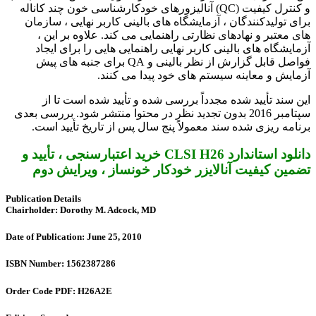
و کنترل کیفیت (QC) آنالیزورهای خودکارشناسی خون چند کاناله
برای تولیدکنندگان ، آزمایشگاه های بالینی کاربر نهایی ، سازمان
های معتبر و نهادهای نظارتی راهنمایی می کند. علاوه بر این ،
آزمایشگاه های بالینی کاربر نهایی راهنمایی هایی را برای ایجاد
فواصل قابل گزارش از نظر بالینی و QA برای جنبه های پیش
آزمایش و معاینه سیستم های خود پیدا می کنند.
این سند تأیید شده مجدداً بررسی شده و تأیید شده است تا از
سپتامبر 2016 بدون تجدید نظر در محتوا منتشر شود. بررسی بعدی
برنامه ریزی شده سند معمولاً پنج سال پس از تاریخ تأیید است.
دانلود استاندارد CLSI H26 خرید اعتبارسنجی ، تأیید و
تضمین کیفیت آنالایزر خودکار خونساز ، ویرایش دوم
Publication Details
Chairholder: Dorothy M. Adcock, MD
Date of Publication: June 25, 2010
ISBN Number: 1562387286
Order Code PDF: H26A2E