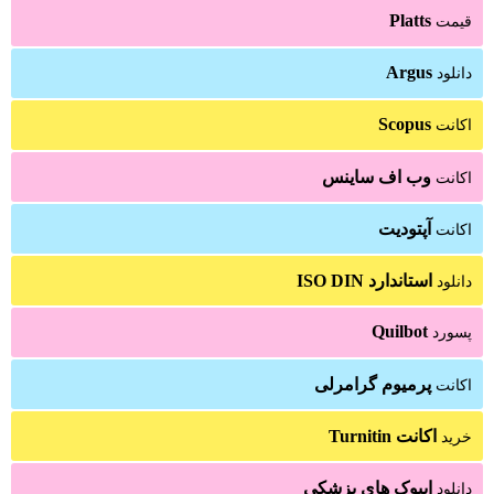
Platts
قیمت
Argus
دانلود
Scopus
اکانت
وب اف ساینس
اکانت
آپتودیت
اکانت
استاندارد ISO DIN
دانلود
Quilbot
پسورد
پرمیوم گرامرلی
اکانت
اکانت Turnitin
خرید
ایبوک های پزشکی
دانلود